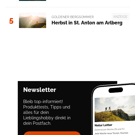
ANZEIGE
GOLDENER BERGSOMMER
5
Herbst in St. Anton am Arlberg
Newsletter
Bleib top-informiert!
Produkttests, Tipps und
alles für dein
Lieblingshobby direkt in
dein Postfach.