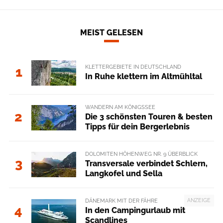
MEIST GELESEN
KLETTERGEBIETE IN DEUTSCHLAND
1
In Ruhe klettern im Altmühltal
WANDERN AM KÖNIGSSEE
2
Die 3 schönsten Touren & besten
Tipps für dein Bergerlebnis
DOLOMITEN HÖHENWEG NR. 9 ÜBERBLICK
3
Transversale verbindet Schlern,
Langkofel und Sella
ANZEIGE
DÄNEMARK MIT DER FÄHRE
4
In den Campingurlaub mit
Scandlines