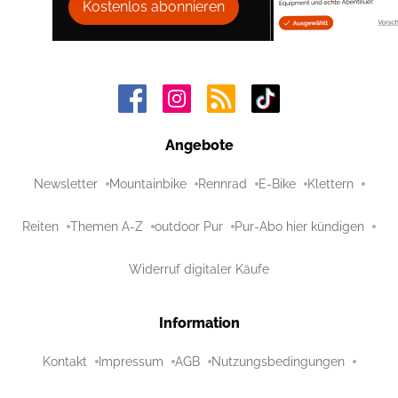
Kostenlos abonnieren
Angebote
Newsletter
Mountainbike
Rennrad
E-Bike
Klettern
Reiten
Themen A-Z
outdoor Pur
Pur-Abo hier kündigen
Widerruf digitaler Käufe
Information
Kontakt
Impressum
AGB
Nutzungsbedingungen