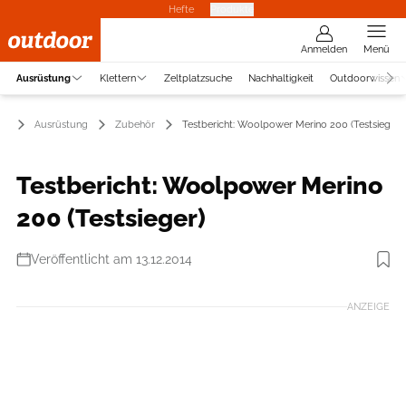
Hefte
Produkte
Anmelden
Menü
Ausrüstung
Klettern
Zeltplatzsuche
Nachhaltigkeit
Outdoorwissen
Ausrüstung
Zubehör
Testbericht: Woolpower Merino 200 (Testsieger)
Testbericht: Woolpower Merino
200 (Testsieger)
Veröffentlicht am 13.12.2014
Foto: Benjamin Hahn
ANZEIGE