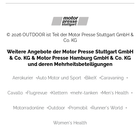
©
2026
OUTDOOR ist Teil der Motor Presse Stuttgart GmbH &
Co. KG
Weitere Angebote der Motor Presse Stuttgart GmbH
& Co. KG & Motor Presse Hamburg GmbH & Co. KG
und deren Mehrheitsbeteiligungen
Aerokurier
Auto Motor und Sport
BikeX
Caravaning
Cavallo
Flugrevue
Klettern
mehr-tanken
Men's Health
Motorradonline
Outdoor
Promobil
Runner's World
Women's Health