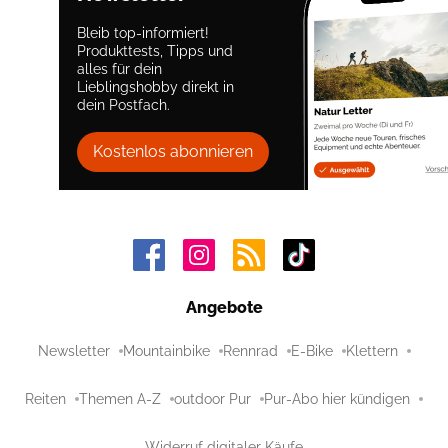
Bleib top-informiert!
Produkttests, Tipps und
alles für dein
Lieblingshobby direkt in
dein Postfach.
Kostenlos abonnieren
Angebote
Newsletter
Mountainbike
Rennrad
E-Bike
Klettern
Reiten
Themen A-Z
outdoor Pur
Pur-Abo hier kündigen
Widerruf digitaler Käufe