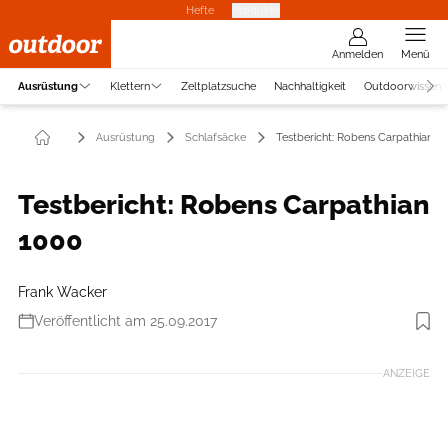
Hefte
Produkte
Anmelden
Menü
Ausrüstung
Klettern
Zeltplatzsuche
Nachhaltigkeit
Outdoorwissen
Ausrüstung
Schlafsäcke
Testbericht: Robens Carpathian 1
Testbericht: Robens Carpathian
1000
Frank Wacker
Veröffentlicht am 25.09.2017
Foto: Benjamin Hahn
ANZEIGE