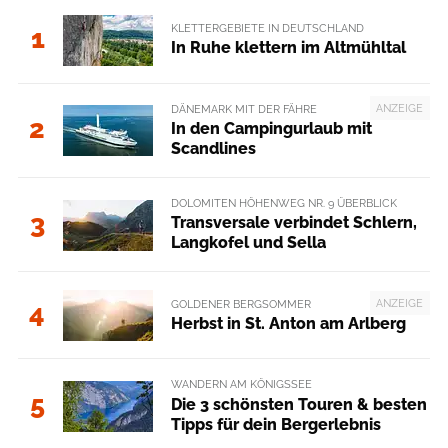
KLETTERGEBIETE IN DEUTSCHLAND
1
In Ruhe klettern im Altmühltal
ANZEIGE
DÄNEMARK MIT DER FÄHRE
2
In den Campingurlaub mit
Scandlines
DOLOMITEN HÖHENWEG NR. 9 ÜBERBLICK
3
Transversale verbindet Schlern,
Langkofel und Sella
ANZEIGE
GOLDENER BERGSOMMER
4
Herbst in St. Anton am Arlberg
WANDERN AM KÖNIGSSEE
5
Die 3 schönsten Touren & besten
Tipps für dein Bergerlebnis