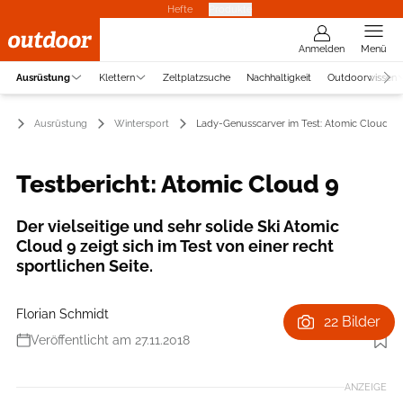
Hefte
Produkte
Anmelden
Menü
Ausrüstung
Klettern
Zeltplatzsuche
Nachhaltigkeit
Outdoorwissen
Ausrüstung
Wintersport
Lady-Genusscarver im Test: Atomic Cloud 9
Testbericht: Atomic Cloud 9
Der vielseitige und sehr solide Ski Atomic
Cloud 9 zeigt sich im Test von einer recht
sportlichen Seite.
Florian Schmidt
22 Bilder
Veröffentlicht am 27.11.2018
Foto: Hersteller
ANZEIGE