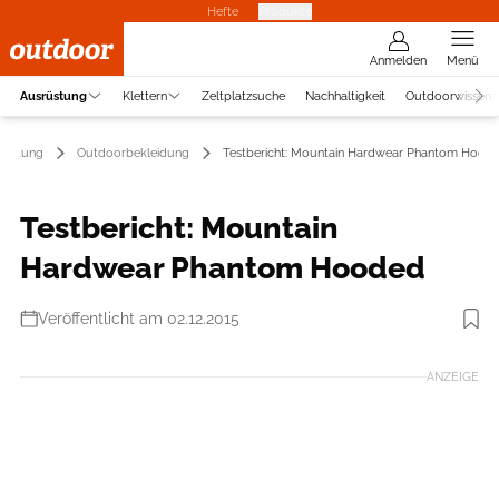
Hefte
Produkte
Anmelden
Menü
Ausrüstung
Klettern
Zeltplatzsuche
Nachhaltigkeit
Outdoorwissen
rüstung
Outdoorbekleidung
Testbericht: Mountain Hardwear Phantom Hood
Testbericht: Mountain
Hardwear Phantom Hooded
Veröffentlicht am 02.12.2015
Foto: Mountain Hardwear
ANZEIGE