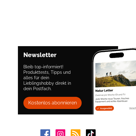
Newsletter
Bleib top-informiert!
Produkttests, Tipps und
alles für dein
Lieblingshobby direkt in
dein Postfach.
Kostenlos abonnieren