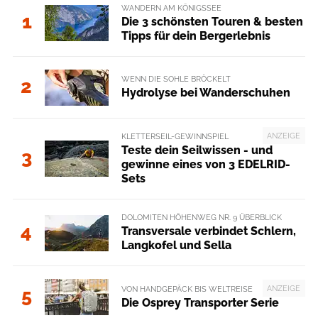
WANDERN AM KÖNIGSSEE
1
Die 3 schönsten Touren & besten
Tipps für dein Bergerlebnis
WENN DIE SOHLE BRÖCKELT
2
Hydrolyse bei Wanderschuhen
ANZEIGE
KLETTERSEIL-GEWINNSPIEL
Teste dein Seilwissen - und
3
gewinne eines von 3 EDELRID-
Sets
DOLOMITEN HÖHENWEG NR. 9 ÜBERBLICK
4
Transversale verbindet Schlern,
Langkofel und Sella
ANZEIGE
VON HANDGEPÄCK BIS WELTREISE
5
Die Osprey Transporter Serie