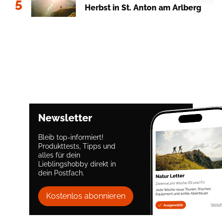
5
Herbst in St. Anton am Arlberg
Newsletter
Bleib top-informiert!
Produkttests, Tipps und
alles für dein
Lieblingshobby direkt in
dein Postfach.
Kostenlos abonnieren