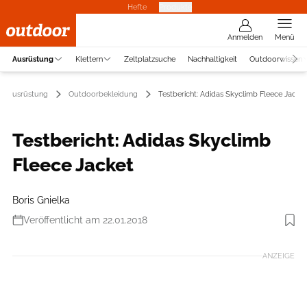
Hefte
Produkte
Anmelden
Menü
Ausrüstung
Klettern
Zeltplatzsuche
Nachhaltigkeit
Outdoorwissen
Ausrüstung
Outdoorbekleidung
Testbericht: Adidas Skyclimb Fleece Jacket
Testbericht: Adidas Skyclimb
Fleece Jacket
Boris Gnielka
Veröffentlicht am 22.01.2018
Foto: Adidas
ANZEIGE