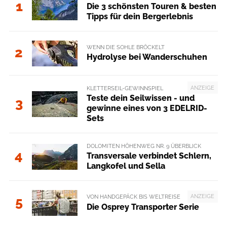
1
Die 3 schönsten Touren & besten
Tipps für dein Bergerlebnis
WENN DIE SOHLE BRÖCKELT
2
Hydrolyse bei Wanderschuhen
ANZEIGE
KLETTERSEIL-GEWINNSPIEL
Teste dein Seilwissen - und
3
gewinne eines von 3 EDELRID-
Sets
DOLOMITEN HÖHENWEG NR. 9 ÜBERBLICK
4
Transversale verbindet Schlern,
Langkofel und Sella
ANZEIGE
VON HANDGEPÄCK BIS WELTREISE
5
Die Osprey Transporter Serie