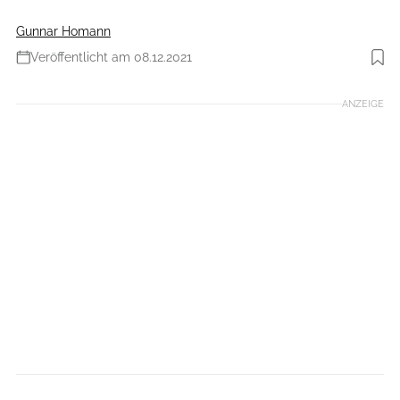
Gunnar Homann
Veröffentlicht am 08.12.2021
Foto: Lawinenwarndienst Tirol
ANZEIGE