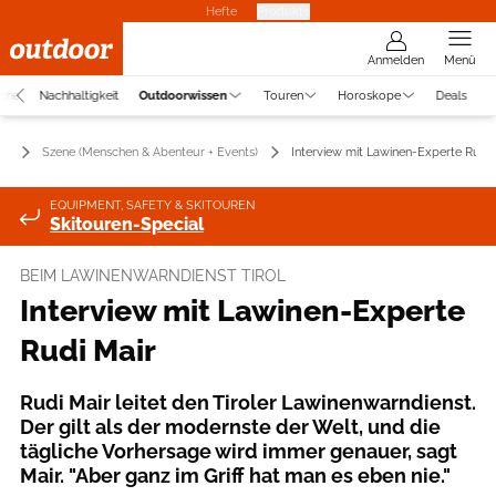
Hefte
Produkte
Anmelden
Menü
uche
Nachhaltigkeit
Outdoorwissen
Touren
Horoskope
Deals
en
Szene (Menschen & Abenteur + Events)
Interview mit Lawinen-Experte Rudi 
EQUIPMENT, SAFETY & SKITOUREN
Skitouren-Special
BEIM LAWINENWARNDIENST TIROL
Interview mit Lawinen-Experte
Rudi Mair
Rudi Mair leitet den Tiroler Lawinenwarndienst.
Der gilt als der modernste der Welt, und die
tägliche Vorhersage wird immer genauer, sagt
Mair. "Aber ganz im Griff hat man es eben nie."