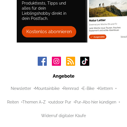
Produkttests, Tipps und
alles für dein
Lieblingshobby direkt in
dein Postfach.
Kostenlos abonnieren
Angebote
Newsletter
Mountainbike
Rennrad
E-Bike
Klettern
Reiten
Themen A-Z
outdoor Pur
Pur-Abo hier kündigen
Widerruf digitaler Käufe