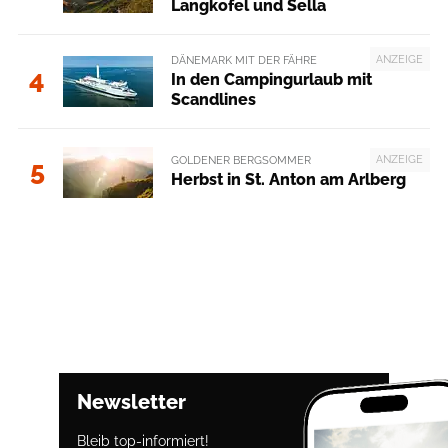
Langkofel und Sella
ANZEIGE
DÄNEMARK MIT DER FÄHRE
4
In den Campingurlaub mit
Scandlines
ANZEIGE
GOLDENER BERGSOMMER
5
Herbst in St. Anton am Arlberg
Newsletter
Bleib top-informiert!