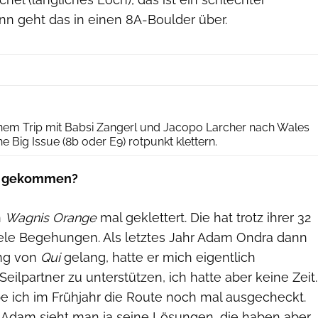
n geht das in einen 8A-Boulder über.
Jacopo Larcher
nem Trip mit Babsi Zangerl und Jacopo Larcher nach Wales
 Big Issue (8b oder E9) rotpunkt klettern.
gekommen?
n
Wagnis Orange
mal geklettert. Die hat trotz ihrer 32
iele Begehungen. Als letztes Jahr Adam Ondra dann
ng von
Qui
gelang, hatte er mich eigentlich
Seilpartner zu unterstützen, ich hatte aber keine Zeit.
be ich im Frühjahr die Route noch mal ausgecheckt.
Adam sieht man ja seine Lösungen, die haben aber