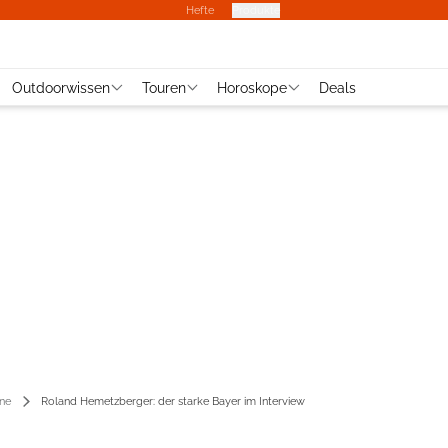
Hefte
Produkte
Outdoorwissen
Touren
Horoskope
Deals
ene
Roland Hemetzberger: der starke Bayer im Interview