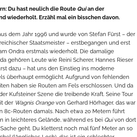
rn: Du hast neulich die Route
Qui
an der
 wiederholt. Erzähl mal ein bisschen davon.
us dem Jahr 1996 und wurde von Stefan Fürst – der
reichischer Staatsmeister – erstbegangen und erst
dam Ondra erstmals wiederholt. Die damalige
a gehören Leute wie Reini Scherer, Hannes Rieser
rst dazu – hat uns den Einstieg ins moderne
els überhaupt ermöglicht. Aufgrund von fehlenden
iten haben sie Routen am Fels erschlossen. Und da
 der Kufsteiner Szene die treibende Kraft. Seine Tour
it der
Wagnis Orange
von Gerhard Hörhager, das war
en 8c-Routen damals. Nach etwa 20 Metern führt
 in leichteres Gelände, während es bei
Qui
von dort
r Sache geht. Du kletterst noch mal fünf Meter an so
hel (längliches Loch), das ist ein schlechter