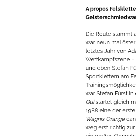
A propos Felsklette
Geisterschmiedwand
Die Route stammt a
war neun mal öster
letztes Jahr von A
Wettkampfszene – d
und eben Stefan Fü
Sportklettern am F
Trainingsmöglichke
war Stefan Fürst in
Qui
startet gleich m
1988 eine der erst
Wagnis Orange
dann
weg erst richtig zu
ein großes Ohrwatsc