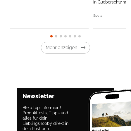
in Gueberschwihr in 
Spots
Mehr anzeigen
Newsletter
Bleib top-informiert!
Produkttests, Tipps und
alles für dein
Lieblingshobby direkt in
dein Postfach.