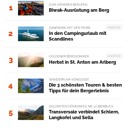
ZUM HÖHEREN BERUFEN
1
Biwak-Ausrüstung am Berg
ANZEIGE
DÄNEMARK MIT DER FÄHRE
2
In den Campingurlaub mit
Scandlines
ANZEIGE
GOLDENER BERGSOMMER
3
Herbst in St. Anton am Arlberg
WANDERN AM KÖNIGSSEE
4
Die 3 schönsten Touren & besten
Tipps für dein Bergerlebnis
DOLOMITEN HÖHENWEG NR. 9 ÜBERBLICK
5
Transversale verbindet Schlern,
Langkofel und Sella