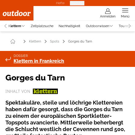
Hefte
Produkte
Anmelden
Menü
Klettern
Zeltplatzsuche
Nachhaltigkeit
Outdoorwissen
Touren
Klettern
Spots
Gorges du Tarn
DOSSIER
Klettern in Frankreich
Gorges du Tarn
INHALT VON
Spektakuläre, steile und löchrige Klettereien
haben dafür gesorgt, dass die Gorges du Tarn
zu einem der europäischen Sportkletter-
Topspots avancierte. Mittlerweile beherbergt
die Schlucht westlich der Cevennen rund 500,