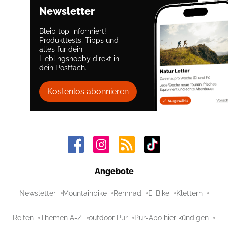
Newsletter
Bleib top-informiert!
Produkttests, Tipps und
alles für dein
Lieblingshobby direkt in
dein Postfach.
Kostenlos abonnieren
Angebote
Newsletter
Mountainbike
Rennrad
E-Bike
Klettern
Reiten
Themen A-Z
outdoor Pur
Pur-Abo hier kündigen