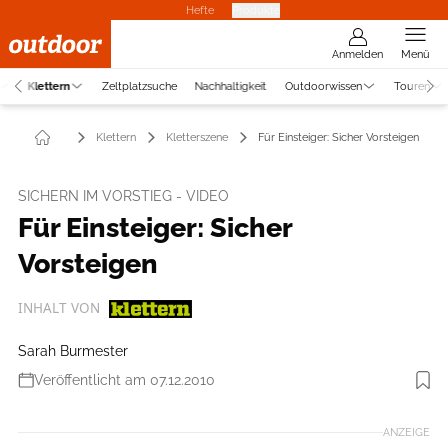
Hefte
Produkte
Anmelden
Menü
Klettern
Zeltplatzsuche
Nachhaltigkeit
Outdoorwissen
Touren
Klettern
Kletterszene
Für Einsteiger: Sicher Vorsteigen
SICHERN IM VORSTIEG - VIDEO
Für Einsteiger: Sicher
Vorsteigen
INHALT VON
Sarah Burmester
Veröffentlicht am 07.12.2010
Foto: DAV
ANZEIGE