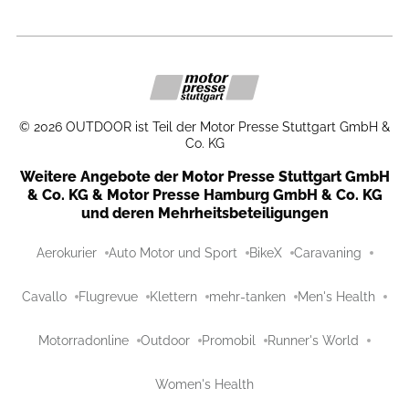
©
2026
OUTDOOR ist Teil der Motor Presse Stuttgart GmbH &
Co. KG
Weitere Angebote der Motor Presse Stuttgart GmbH
& Co. KG & Motor Presse Hamburg GmbH & Co. KG
und deren Mehrheitsbeteiligungen
Aerokurier
Auto Motor und Sport
BikeX
Caravaning
Cavallo
Flugrevue
Klettern
mehr-tanken
Men's Health
Motorradonline
Outdoor
Promobil
Runner's World
Women's Health