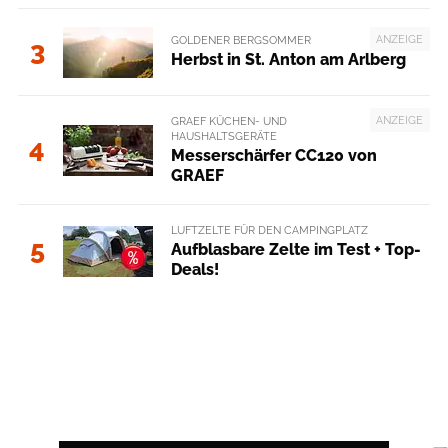
ANZEIGE
GOLDENER BERGSOMMER
3
Herbst in St. Anton am Arlberg
ANZEIGE
GRAEF KÜCHEN- UND
HAUSHALTSGERÄTE
4
Messerschärfer CC120 von
GRAEF
LUFTZELTE FÜR DEN CAMPINGPLATZ
5
Aufblasbare Zelte im Test + Top-
Deals!