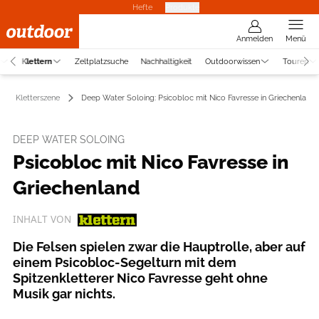
Hefte
Produkte
Anmelden
Menü
Klettern
Zeltplatzsuche
Nachhaltigkeit
Outdoorwissen
Touren
Kletterszene
Deep Water Soloing: Psicobloc mit Nico Favresse in Griechenland
DEEP WATER SOLOING
Psicobloc mit Nico Favresse in
Griechenland
INHALT VON
Die Felsen spielen zwar die Hauptrolle, aber auf
einem Psicobloc-Segelturn mit dem
Spitzenkletterer Nico Favresse geht ohne
Musik gar nichts.