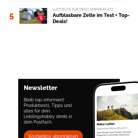
LUFTZELTE FÜR DEN CAMPINGPLATZ
5
Aufblasbare Zelte im Test + Top-
Deals!
Newsletter
Bleib top-informiert!
Produkttests, Tipps und
alles für dein
Lieblingshobby direkt in
dein Postfach.
Kostenlos abonnieren