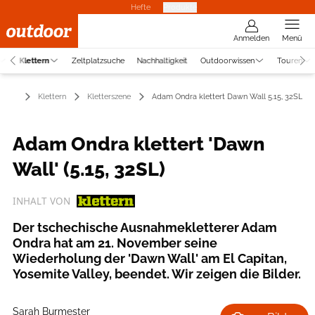
Hefte
Produkte
Anmelden
Menü
Klettern
Zeltplatzsuche
Nachhaltigkeit
Outdoorwissen
Touren
Klettern
Kletterszene
Adam Ondra klettert Dawn Wall 5.15, 32SL
Adam Ondra klettert 'Dawn
Wall' (5.15, 32SL)
INHALT VON
Der tschechische Ausnahmekletterer Adam
Ondra hat am 21. November seine
Wiederholung der 'Dawn Wall' am El Capitan,
Yosemite Valley, beendet. Wir zeigen die Bilder.
Sarah Burmester