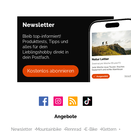
Newsletter
Bleib top-informiert!
Produkttests, Tipps und
alles für dein
Lieblingshobby direkt in
dein Postfach.
Kostenlos abonnieren
Angebote
Newsletter
Mountainbike
Rennrad
E-Bike
Klettern