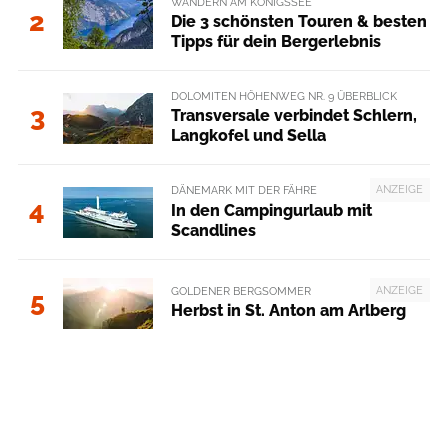
WANDERN AM KÖNIGSSEE
2
Die 3 schönsten Touren & besten
Tipps für dein Bergerlebnis
DOLOMITEN HÖHENWEG NR. 9 ÜBERBLICK
3
Transversale verbindet Schlern,
Langkofel und Sella
ANZEIGE
DÄNEMARK MIT DER FÄHRE
4
In den Campingurlaub mit
Scandlines
ANZEIGE
GOLDENER BERGSOMMER
5
Herbst in St. Anton am Arlberg