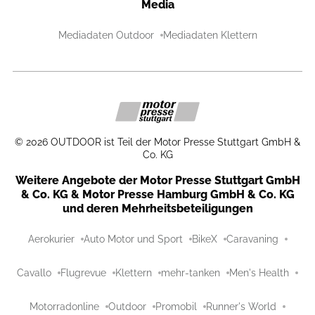
Media
Mediadaten Outdoor
Mediadaten Klettern
©
2026
OUTDOOR ist Teil der Motor Presse Stuttgart GmbH &
Co. KG
Weitere Angebote der Motor Presse Stuttgart GmbH
& Co. KG & Motor Presse Hamburg GmbH & Co. KG
und deren Mehrheitsbeteiligungen
Aerokurier
Auto Motor und Sport
BikeX
Caravaning
Cavallo
Flugrevue
Klettern
mehr-tanken
Men's Health
Motorradonline
Outdoor
Promobil
Runner's World