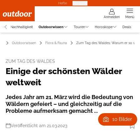
Hefte
Produkte
Anmelden
Menü
che
Nachhaltigkeit
Outdoorwissen
Touren
Horoskope
Deals
Outdoorwissen
Flora & Fauna
Zum Tag des Waldes: Warum er so wicht
ZUM TAG DES WALDES
Einige der schönsten Wälder
weltweit
Jedes Jahr am 21. März wird die Bedeutung von
Wäldern gefeiert – und gleichzeitig auf die
Probleme aufmerksam gemacht ...
10 Bilder
Veröffentlicht am 21.03.2023
Foto: the_burtons via GettyImages