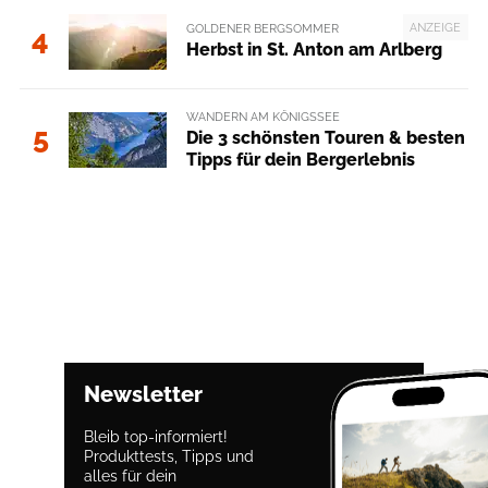
ANZEIGE
GOLDENER BERGSOMMER
4
Herbst in St. Anton am Arlberg
WANDERN AM KÖNIGSSEE
5
Die 3 schönsten Touren & besten
Tipps für dein Bergerlebnis
Newsletter
Bleib top-informiert!
Produkttests, Tipps und
alles für dein