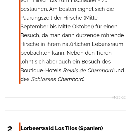
vom Hirsch bis zum Fischadler - zu
bestaunen. Am besten eignet sich die
Paarungszeit der Hirsche (Mitte
September bis Mitte Oktober) für einen
Besuch, da man dann dutzende röhrende
Hirsche in ihrem natürlichen Lebensraum
beobachten kann. Neben den Tieren
lohnt sich aber auch ein Besuch des
Boutique-Hotels
Relais de Chambord
und
des
Schlosses Chambord
.
ANZEIGE
hellocanaryislands via Wilde&Partner
2
Lorbeerwald Los Tilos (Spanien)