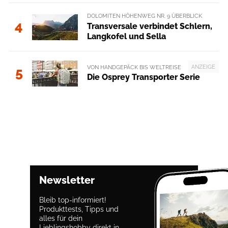
DOLOMITEN HÖHENWEG NR. 9 ÜBERBLICK
4
Transversale verbindet Schlern,
Langkofel und Sella
ANZEIGE
VON HANDGEPÄCK BIS WELTREISE
5
Die Osprey Transporter Serie
Newsletter
Bleib top-informiert!
Produkttests, Tipps und
alles für dein
Lieblingshobby direkt in