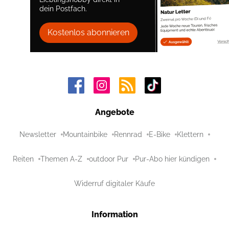
dein Postfach.
Kostenlos abonnieren
Angebote
Newsletter
Mountainbike
Rennrad
E-Bike
Klettern
Reiten
Themen A-Z
outdoor Pur
Pur-Abo hier kündigen
Widerruf digitaler Käufe
Information