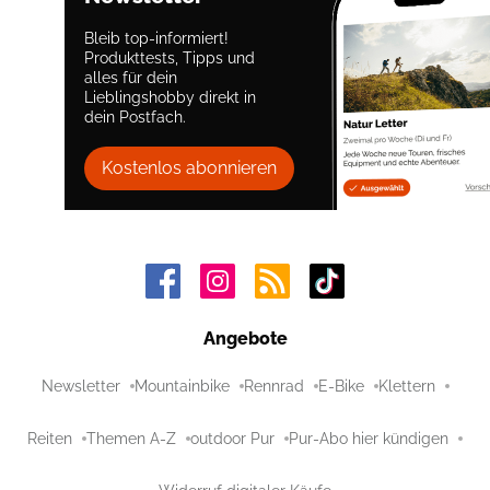
Bleib top-informiert!
Produkttests, Tipps und
alles für dein
Lieblingshobby direkt in
dein Postfach.
Kostenlos abonnieren
Angebote
Newsletter
Mountainbike
Rennrad
E-Bike
Klettern
Reiten
Themen A-Z
outdoor Pur
Pur-Abo hier kündigen