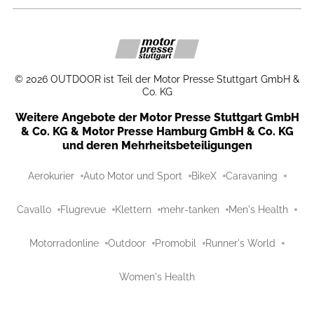
©
2026
OUTDOOR ist Teil der Motor Presse Stuttgart GmbH &
Co. KG
Weitere Angebote der Motor Presse Stuttgart GmbH
& Co. KG & Motor Presse Hamburg GmbH & Co. KG
und deren Mehrheitsbeteiligungen
Aerokurier
Auto Motor und Sport
BikeX
Caravaning
Cavallo
Flugrevue
Klettern
mehr-tanken
Men's Health
Motorradonline
Outdoor
Promobil
Runner's World
Women's Health