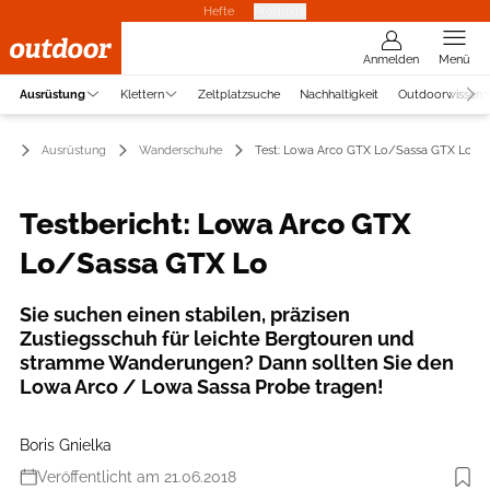
Hefte
Produkte
Anmelden
Menü
Ausrüstung
Klettern
Zeltplatzsuche
Nachhaltigkeit
Outdoorwissen
Ausrüstung
Wanderschuhe
Test: Lowa Arco GTX Lo/Sassa GTX Lo
Testbericht: Lowa Arco GTX
Lo/Sassa GTX Lo
Sie suchen einen stabilen, präzisen
Zustiegsschuh für leichte Bergtouren und
stramme Wanderungen? Dann sollten Sie den
Lowa Arco / Lowa Sassa Probe tragen!
Boris Gnielka
Veröffentlicht am 21.06.2018
Foto: Benjamin Hahn