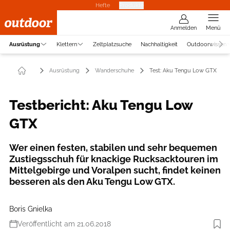
Hefte
Produkte
Anmelden
Menü
Ausrüstung
Klettern
Zeltplatzsuche
Nachhaltigkeit
Outdoorwissen
Ausrüstung
Wanderschuhe
Test: Aku Tengu Low GTX
Testbericht: Aku Tengu Low
GTX
Wer einen festen, stabilen und sehr bequemen
Zustiegsschuh für knackige Rucksacktouren im
Mittelgebirge und Voralpen sucht, findet keinen
besseren als den Aku Tengu Low GTX.
Boris Gnielka
Veröffentlicht am 21.06.2018
Foto: Benjamin Hahn