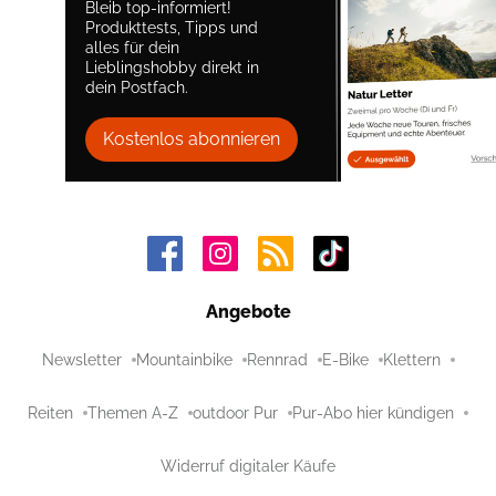
Bleib top-informiert!
Produkttests, Tipps und
alles für dein
Lieblingshobby direkt in
dein Postfach.
Kostenlos abonnieren
Angebote
Newsletter
Mountainbike
Rennrad
E-Bike
Klettern
Reiten
Themen A-Z
outdoor Pur
Pur-Abo hier kündigen
Widerruf digitaler Käufe