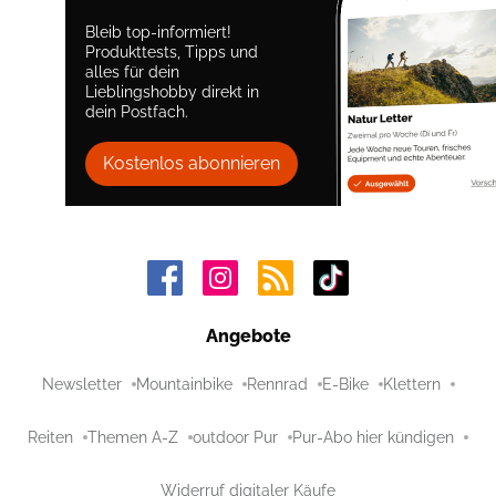
Bleib top-informiert!
Produkttests, Tipps und
alles für dein
Lieblingshobby direkt in
dein Postfach.
Kostenlos abonnieren
Angebote
Newsletter
Mountainbike
Rennrad
E-Bike
Klettern
Reiten
Themen A-Z
outdoor Pur
Pur-Abo hier kündigen
Widerruf digitaler Käufe