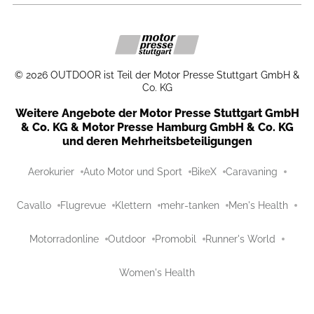
©
2026
OUTDOOR ist Teil der Motor Presse Stuttgart GmbH &
Co. KG
Weitere Angebote der Motor Presse Stuttgart GmbH
& Co. KG & Motor Presse Hamburg GmbH & Co. KG
und deren Mehrheitsbeteiligungen
Aerokurier
Auto Motor und Sport
BikeX
Caravaning
Cavallo
Flugrevue
Klettern
mehr-tanken
Men's Health
Motorradonline
Outdoor
Promobil
Runner's World
Women's Health