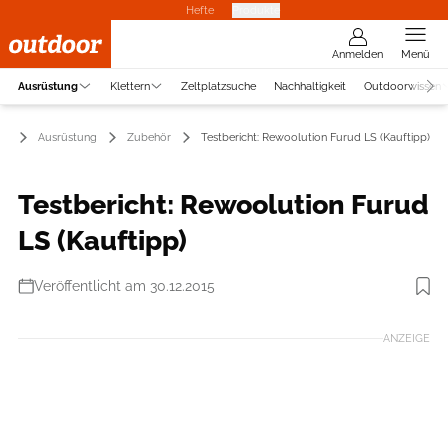
Hefte
Produkte
Anmelden
Menü
Ausrüstung
Klettern
Zeltplatzsuche
Nachhaltigkeit
Outdoorwissen
Ausrüstung
Zubehör
Testbericht: Rewoolution Furud LS (Kauftipp)
Testbericht: Rewoolution Furud
LS (Kauftipp)
Veröffentlicht am 30.12.2015
Foto: Rewoolution
ANZEIGE