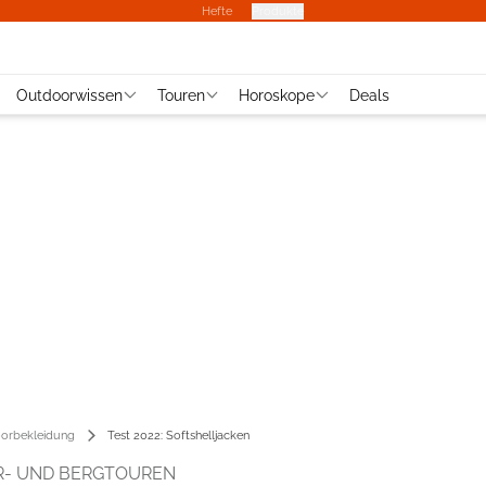
Hefte
Produkte
Outdoorwissen
Touren
Horoskope
Deals
orbekleidung
Test 2022: Softshelljacken
R- UND BERGTOUREN