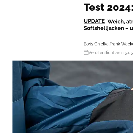
Test 2024
UPDATE
Weich, at
Softshelljacken – 
Boris Gnielka
,
Frank Wack
Veröffentlicht am 15.0