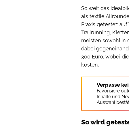
So weit das Idealbi
als textile Allroun
Praxis getestet: a
Trailrunning, Klett
meisten sowohl in d
dabei gegeneinander
300 Euro, wobei di
kosten.
Verpasse ke
Favorisiere ou
Inhalte und Ne
Auswahl bestät
So wird getest