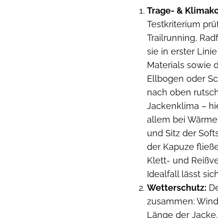
Trage- & Klimak
Testkriterium pr
Trailrunning, Ra
sie in erster Lin
Materials sowie d
Ellbogen oder Sc
nach oben rutsche
Jackenklima – hie
allem bei Wärme 
und Sitz der Soft
der Kapuze fließ
Klett- und Reißv
Idealfall lässt si
Wetterschutz:
De
zusammen: Winddi
Länge der Jacke