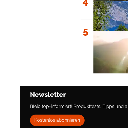
4
5
Newsletter
Bleib top-informiert! Produkttests, Tipps und al
Kostenlos abonnieren