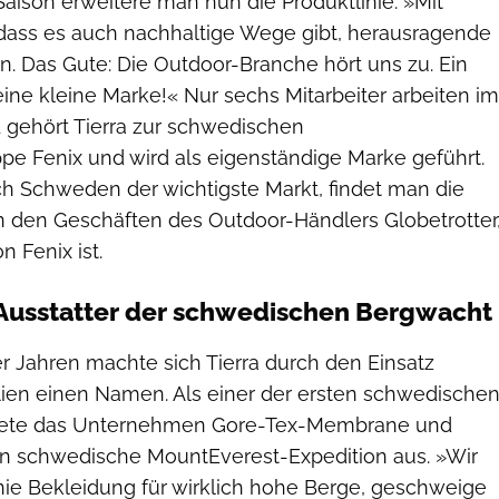
aison erweitere man nun die Produktlinie. »Mit
, dass es auch nachhaltige Wege gibt, herausragende
n. Das Gute: Die Outdoor-Branche hört uns zu. Ein
eine kleine Marke!« Nur sechs Mitarbeiter arbeiten im
1 gehört Tierra zur schwedischen
 Fenix und wird als eigenständige Marke geführt.
ch Schweden der wichtigste Markt, findet man die
in den Geschäften des Outdoor-Händlers Globetrotter
n Fenix ist.
h Ausstatter der schwedischen Bergwacht
r Jahren machte sich Tierra durch den Einsatz
alien einen Namen. Als einer der ersten schwedische
eitete das Unternehmen Gore-Tex-Membrane und
rein schwedische MountEverest-Expedition aus. »Wir
nie Bekleidung für wirklich hohe Berge, geschweige