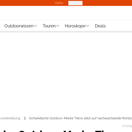
Hefte
Produkte
Outdoorwissen
Touren
Horoskope
Deals
orbekleidung
Schwedische Outdoor-Marke Tierra setzt auf nachwachsende Rohsto
Anzei