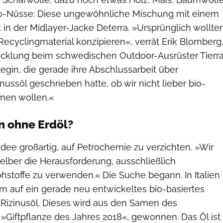
zo-Nüsse: Diese ungewöhnliche Mischung mit einem
 in der Midlayer-Jacke Deterra. »Ursprünglich wollte
Recyclingmaterial konzipieren«, verrät Erik Blomberg
icklung beim schwedischen Outdoor-Ausrüster Tierra
legin, die gerade ihre Abschlussarbeit über
nussöl geschrieben hatte, ob wir nicht lieber bio-
hmen wollen.«
n ohne Erdöl?
dee großartig, auf Petrochemie zu verzichten. »Wir
selber die Herausforderung, ausschließlich
toffe zu verwenden.« Die Suche begann. In Italien
am auf ein gerade neu entwickeltes bio-basiertes
Rizinusöl. Dieses wird aus den Samen des
Giftpflanze des Jahres 2018«, gewonnen. Das Öl ist