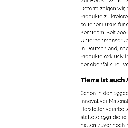
Zur Herbst-Winter-S
Deterra zeigen wir
Produkte zu kreiere
seltener Luxus für 
Kernteam. Seit 200
Unternehmensgruppe
In Deutschland, na
Produkte exklusiv 
der ebenfalls Teil vo
Tierra ist auc
Schon in den 1990e
innovativer Materi
Hersteller verarb
stattete 1991 die 
hatten zuvor noch 