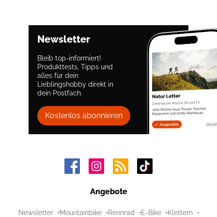
Newsletter
Bleib top-informiert!
Produkttests, Tipps und
alles für dein
Lieblingshobby direkt in
dein Postfach.
Kostenlos abonnieren
Angebote
Newsletter
Mountainbike
Rennrad
E-Bike
Klettern