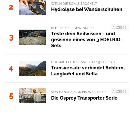
WENN DIE SOHLE BRÖCKELT
2
Hydrolyse bei Wanderschuhen
ANZEIGE
KLETTERSEIL-GEWINNSPIEL
Teste dein Seilwissen - und
3
gewinne eines von 3 EDELRID-
Sets
DOLOMITEN HÖHENWEG NR. 9 ÜBERBLICK
4
Transversale verbindet Schlern,
Langkofel und Sella
ANZEIGE
VON HANDGEPÄCK BIS WELTREISE
5
Die Osprey Transporter Serie