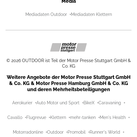
Media
Mediadaten Outdoor
Mediadaten Klettern
©
2026
OUTDOOR ist Teil der Motor Presse Stuttgart GmbH &
Co. KG
Weitere Angebote der Motor Presse Stuttgart GmbH
& Co. KG & Motor Presse Hamburg GmbH & Co. KG
und deren Mehrheitsbeteiligungen
Aerokurier
Auto Motor und Sport
BikeX
Caravaning
Cavallo
Flugrevue
Klettern
mehr-tanken
Men's Health
Motorradonline
Outdoor
Promobil
Runner's World