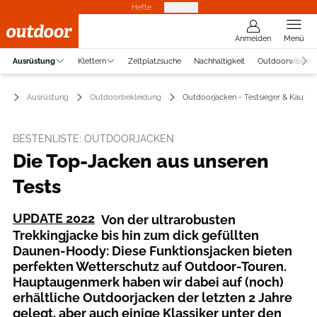
Hefte
Produkte
Anmelden
Menü
Ausrüstung
Klettern
Zeltplatzsuche
Nachhaltigkeit
Outdoorwissen
Ausrüstung
Outdoorbekleidung
Outdoorjacken - Testsieger & Kauftip
BESTENLISTE: OUTDOORJACKEN
Die Top-Jacken aus unseren
Tests
UPDATE 2022
Von der ultrarobusten
Trekkingjacke bis hin zum dick gefüllten
Daunen-Hoody: Diese Funktionsjacken bieten
perfekten Wetterschutz auf Outdoor-Touren.
Hauptaugenmerk haben wir dabei auf (noch)
erhältliche Outdoorjacken der letzten 2 Jahre
gelegt, aber auch einige Klassiker unter den