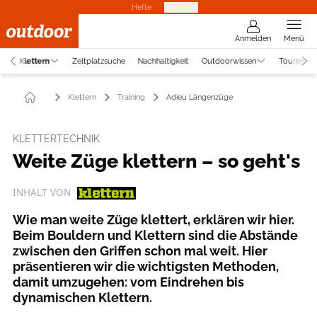
Hefte
Produkte
Anmelden
Menü
Klettern
Zeltplatzsuche
Nachhaltigkeit
Outdoorwissen
Touren
Klettern
Training
Adieu Längenzüge
KLETTERTECHNIK
Weite Züge klettern – so geht's
INHALT VON
Wie man weite Züge klettert, erklären wir hier.
Beim Bouldern und Klettern sind die Abstände
zwischen den Griffen schon mal weit. Hier
präsentieren wir die wichtigsten Methoden,
damit umzugehen: vom Eindrehen bis
dynamischen Klettern.