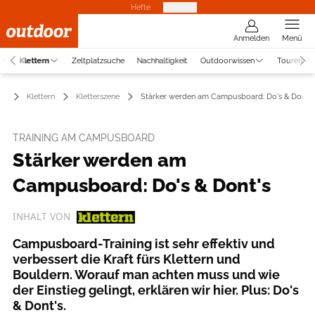
Hefte
Produkte
Anmelden
Menü
Klettern
Zeltplatzsuche
Nachhaltigkeit
Outdoorwissen
Touren
Klettern
Kletterszene
Stärker werden am Campusboard: Do's & Dont's
TRAINING AM CAMPUSBOARD
Stärker werden am
Campusboard: Do's & Dont's
INHALT VON
Campusboard-Training ist sehr effektiv und
verbessert die Kraft fürs Klettern und
Bouldern. Worauf man achten muss und wie
der Einstieg gelingt, erklären wir hier. Plus: Do's
& Dont's.