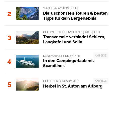
WANDERN AM KÖNIGSSEE
2
Die 3 schönsten Touren & besten
Tipps für dein Bergerlebnis
DOLOMITEN HÖHENWEG NR. 9 ÜBERBLICK
3
Transversale verbindet Schlern,
Langkofel und Sella
ANZEIGE
DÄNEMARK MIT DER FÄHRE
4
In den Campingurlaub mit
Scandlines
ANZEIGE
GOLDENER BERGSOMMER
5
Herbst in St. Anton am Arlberg