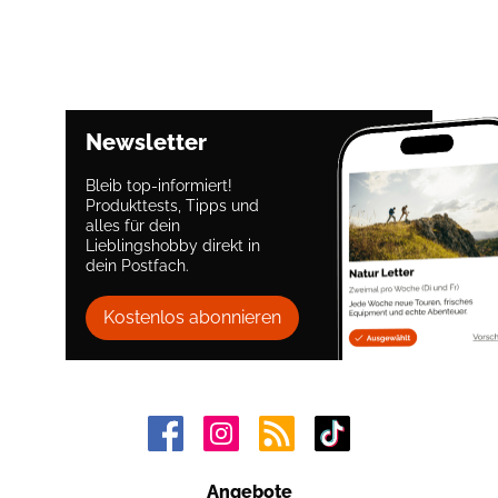
Newsletter
Bleib top-informiert!
Produkttests, Tipps und
alles für dein
Lieblingshobby direkt in
dein Postfach.
Kostenlos abonnieren
Angebote