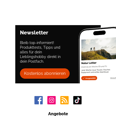
Newsletter
Bleib top-informiert!
Produkttests, Tipps und
alles für dein
Lieblingshobby direkt in
dein Postfach.
Kostenlos abonnieren
Angebote