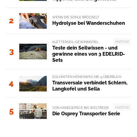
WENN DIE SOHLE BRÖCKELT
2
Hydrolyse bei Wanderschuhen
ANZEIGE
KLETTERSEIL-GEWINNSPIEL
Teste dein Seilwissen - und
3
gewinne eines von 3 EDELRID-
Sets
DOLOMITEN HÖHENWEG NR. 9 ÜBERBLICK
4
Transversale verbindet Schlern,
Langkofel und Sella
ANZEIGE
VON HANDGEPÄCK BIS WELTREISE
5
Die Osprey Transporter Serie