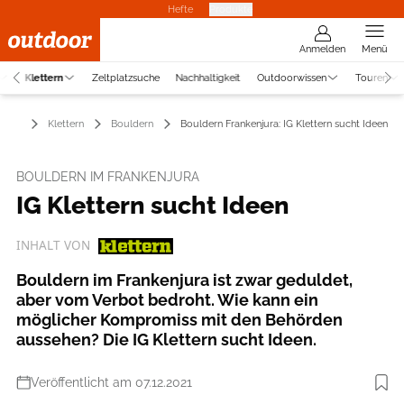
Hefte
Produkte
Anmelden
Menü
Klettern
Zeltplatzsuche
Nachhaltigkeit
Outdoorwissen
Touren
Klettern
Bouldern
Bouldern Frankenjura: IG Klettern sucht Ideen
BOULDERN IM FRANKENJURA
IG Klettern sucht Ideen
INHALT VON
Bouldern im Frankenjura ist zwar geduldet,
aber vom Verbot bedroht. Wie kann ein
möglicher Kompromiss mit den Behörden
aussehen? Die IG Klettern sucht Ideen.
Veröffentlicht am 07.12.2021
Foto: Sarah Burmester