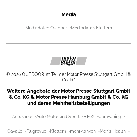
Media
Mediadaten Outdoor
Mediadaten Klettern
©
2026
OUTDOOR ist Teil der Motor Presse Stuttgart GmbH &
Co. KG
Weitere Angebote der Motor Presse Stuttgart GmbH
& Co. KG & Motor Presse Hamburg GmbH & Co. KG
und deren Mehrheitsbeteiligungen
Aerokurier
Auto Motor und Sport
BikeX
Caravaning
Cavallo
Flugrevue
Klettern
mehr-tanken
Men's Health