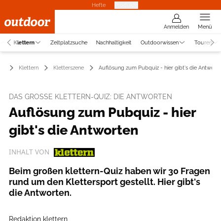
Hefte
Produkte
Anmelden
Menü
Klettern
Zeltplatzsuche
Nachhaltigkeit
Outdoorwissen
Touren
Klettern
Kletterszene
Auflösung zum Pubquiz - hier gibt's die Antwort
DAS GROSSE KLETTERN-QUIZ: DIE ANTWORTEN
Auflösung zum Pubquiz - hier
gibt's die Antworten
INHALT VON
Beim großen klettern-Quiz haben wir 30 Fragen
rund um den Klettersport gestellt. Hier gibt's
die Antworten.
Redaktion klettern