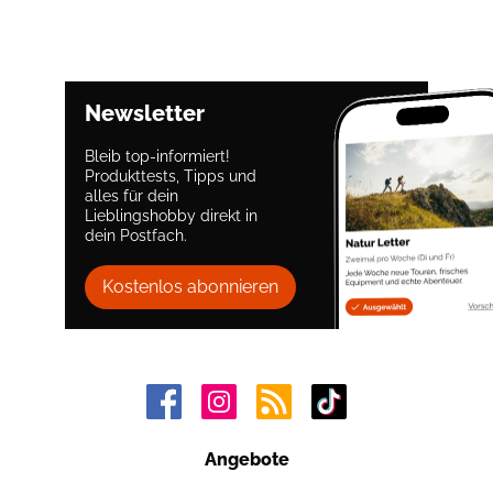
Newsletter
Bleib top-informiert!
Produkttests, Tipps und
alles für dein
Lieblingshobby direkt in
dein Postfach.
Kostenlos abonnieren
Angebote