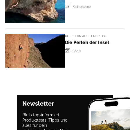
Kletterszene
KLETTERN AUF TENERIFFA
Die Perlen der Insel
Spots
Newsletter
Bleib top-informiert!
Produkttests, Tipps und
alles für dein