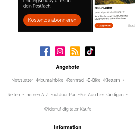
Lieblingshobby direkt in
dein Postfach.
Kostenlos abonnieren
Angebote
Newsletter
Mountainbike
Rennrad
E-Bike
Klettern
Reiten
Themen A-Z
outdoor Pur
Pur-Abo hier kündigen
Widerruf digitaler Käufe
Information