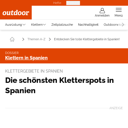
Hefte
Produkte
Anmelden
Menü
Ausrüstung
Klettern
Zeltplatzsuche
Nachhaltigkeit
Outdoorwissen
Themen A-Z
Entdecken Sie tolle Klettergebiete in Spanien!
DOSSIER
Klettern in Spanien
KLETTERGEBIETE IN SPANIEN
Die schönsten Kletterspots in
Spanien
ANZEIGE