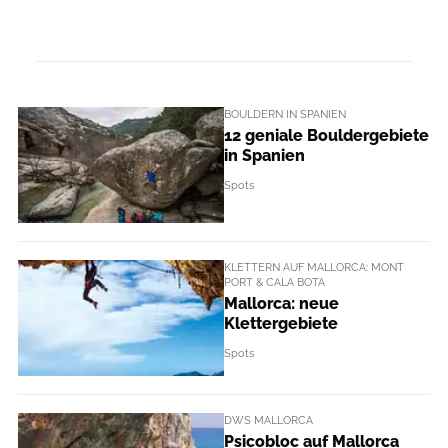
BOULDERN IN SPANIEN
12 geniale Bouldergebiete
in Spanien
Spots
KLETTERN AUF MALLORCA: MONT
PORT & CALA BOTA
Mallorca: neue
Klettergebiete
Spots
DWS MALLORCA
Psicobloc auf Mallorca