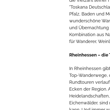
die Vielzahl seine
"Toskana Deutschla
Pfalz, Baden und M
wunderschöne Wande
und Übernachtung e
Kombination aus Na
für Wanderer, Wein
Rheinhessen – die
In Rheinhessen gib
Top-Wanderwege, di
Rundtouren verlaufe
Ecken der Region.
Heidelandschaften,
Eichenwälder, sind 
kann. Und immer wi