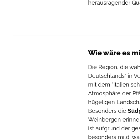
herausragender Qual
Wie wäre es mi
Die Region, die wah
Deutschlands" in Ve
mit dem "italienisc
Atmosphäre der Pfäl
hügeligen Landscha
Besonders die
Südp
Weinbergen erinnert
ist aufgrund der g
besonders mild, was