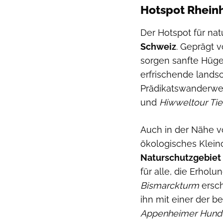
Hotspot Rhein
Der Hotspot für na
Schweiz
. Geprägt 
sorgen sanfte Hügel
erfrischende landsc
Prädikatswanderw
und
Hiwweltour Tie
Auch in der Nähe v
ökologisches Klein
Naturschutzgebiet
für alle, die Erho
Bismarckturm
ersch
ihn mit einer der 
Appenheimer Hund