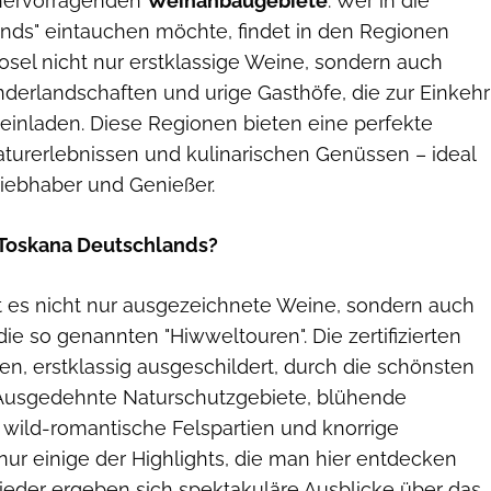
r hervorragenden
Weinanbaugebiete
. Wer in die
nds" eintauchen möchte, findet in den Regionen
osel nicht nur erstklassige Weine, sondern auch
rlandschaften und urige Gasthöfe, die zur Einkehr
inladen. Diese Regionen bieten eine perfekte
turerlebnissen und kulinarischen Genüssen – ideal
liebhaber und Genießer.
 Toskana Deutschlands?
t es nicht nur ausgezeichnete Weine, sondern auch
e so genannten "Hiwweltouren". Die zertifizierten
n, erstklassig ausgeschildert, durch die schönsten
 Ausgedehnte Naturschutzgebiete, blühende
 wild-romantische Felspartien und knorrige
nur einige der Highlights, die man hier entdecken
eder ergeben sich spektakuläre Ausblicke über das