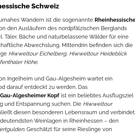
hessische Schweiz
turnahes Wandern ist die sogenannte
Rheinhessisch
von den Ausläufern des nordpfälzischen Berglands
, Täler, Bäche und naturbelassene Wälder für eine
haftliche Abwechslung. Mittendrin befinden sich die
ege
Hiwweltour Eichelberg
,
Hiwweltour Heideblick
fenthaler Höhe
.
on Ingelheim und Gau-Algesheim wartet ein
od darauf entdeckt zu werden. Das
 Gau-Algesheimer Kopf
ist ein beliebtes Ausflugsziel
lung und Entspannung suchen. Die
Hiwweltour
ließt diesen besonderen Lebensraum und verbindet
bedeutendsten Weinlagen in Rheinhessen – den
ertgulden
. Geschätzt für seine Rieslinge von