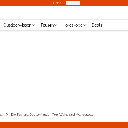
Hefte
Produkte
Outdoorwissen
Touren
Horoskope
Deals
nd
Die Toskana Deutschlands - Top-Weine und Wanderziele