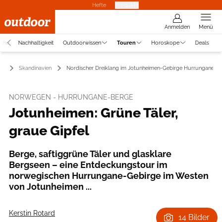
Hefte
Produkte
Anmelden
Menü
uche
Nachhaltigkeit
Outdoorwissen
Touren
Horoskope
Deals
en
Skandinavien
Nordischer Dreiklang im Jotunheimen-Gebirge Hurrungane
NORWEGEN - HURRUNGANE-BERGE
Jotunheimen: Grüne Täler,
graue Gipfel
Berge, saftiggrüne Täler und glasklare
Bergseen – eine Entdeckungstour im
norwegischen Hurrungane-Gebirge im Westen
von Jotunheimen ...
Kerstin Rotard
14 Bilder