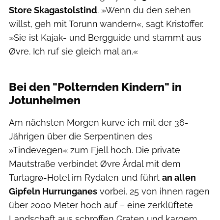
Store Skagastolstind
. »Wenn du den sehen
willst, geh mit Torunn wandern«, sagt Kristoffer.
»Sie ist Kajak- und Bergguide und stammt aus
Øvre. Ich ruf sie gleich mal an.«
Ben Wiesenfarth
Bei den "Polternden Kindern" in
Jotunheimen
Am nächsten Morgen kurve ich mit der 36-
Jährigen über die Serpentinen des
»Tindevegen« zum Fjell hoch. Die private
Mautstraße verbindet Øvre Årdal mit dem
Turtagrø-Hotel im Rydalen und führt
an allen
Gipfeln Hurrunganes
vorbei. 25 von ihnen ragen
über 2000 Meter hoch auf – eine zerklüftete
Landschaft aus schroffen Graten und kargem