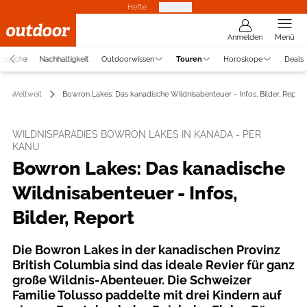
Hefte
Produkte
Anmelden
Menü
atzsuche
Nachhaltigkeit
Outdoorwissen
Touren
Horoskope
Deals
Weltweit
Bowron Lakes: Das kanadische Wildnisabenteuer - Infos, Bilder, Report
WILDNISPARADIES BOWRON LAKES IN KANADA - PER
KANU
Bowron Lakes: Das kanadische
Wildnisabenteuer - Infos,
Bilder, Report
Die Bowron Lakes in der kanadischen Provinz
British Columbia sind das ideale Revier für ganz
große Wildnis-Abenteuer. Die Schweizer
Familie Tolusso paddelte mit drei Kindern auf