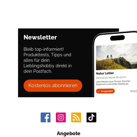
Newsletter
Bleib top-informiert!
Produkttests, Tipps und
alles für dein
Lieblingshobby direkt in
dein Postfach.
Kostenlos abonnieren
Angebote