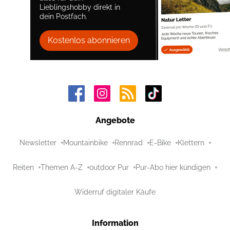
Lieblingshobby direkt in
dein Postfach.
Kostenlos abonnieren
Angebote
Newsletter
Mountainbike
Rennrad
E-Bike
Klettern
Reiten
Themen A-Z
outdoor Pur
Pur-Abo hier kündigen
Widerruf digitaler Käufe
Information