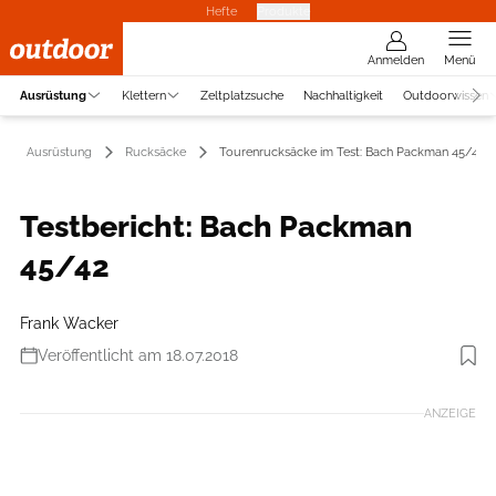
Hefte
Produkte
Anmelden
Menü
Ausrüstung
Klettern
Zeltplatzsuche
Nachhaltigkeit
Outdoorwissen
Ausrüstung
Rucksäcke
Tourenrucksäcke im Test: Bach Packman 45/42
Testbericht: Bach Packman
45/42
Frank Wacker
Veröffentlicht am 18.07.2018
Foto: Hersteller
ANZEIGE