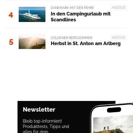
ANZEIGE
DÄNEMARK MIT DER FÄHRE
4
In den Campingurlaub mit
Scandlines
ANZEIGE
GOLDENER BERGSOMMER
5
Herbst in St. Anton am Arlberg
Newsletter
Bleib top-informiert!
Produkttests, Tipps und
alles für dein