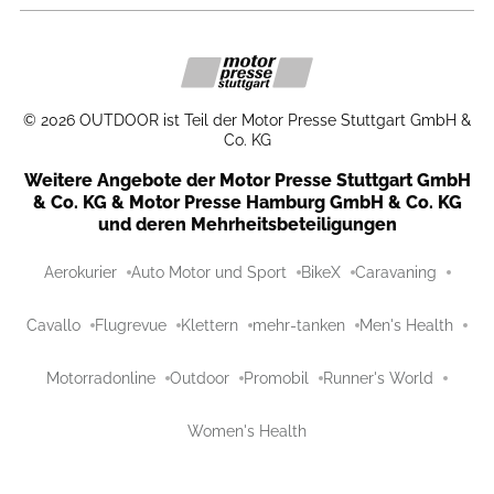
©
2026
OUTDOOR ist Teil der Motor Presse Stuttgart GmbH &
Co. KG
Weitere Angebote der Motor Presse Stuttgart GmbH
& Co. KG & Motor Presse Hamburg GmbH & Co. KG
und deren Mehrheitsbeteiligungen
Aerokurier
Auto Motor und Sport
BikeX
Caravaning
Cavallo
Flugrevue
Klettern
mehr-tanken
Men's Health
Motorradonline
Outdoor
Promobil
Runner's World
Women's Health