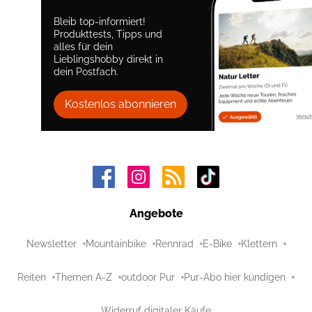
Bleib top-informiert!
Produkttests, Tipps und
alles für dein
Lieblingshobby direkt in
dein Postfach.
Kostenlos abonnieren
Angebote
Newsletter
Mountainbike
Rennrad
E-Bike
Klettern
Reiten
Themen A-Z
outdoor Pur
Pur-Abo hier kündigen
Widerruf digitaler Käufe