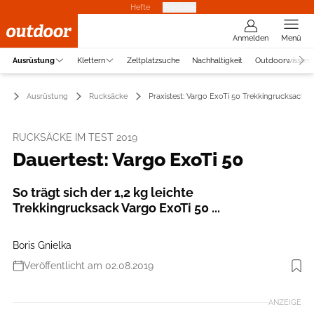
Hefte
Produkte
Anmelden
Menü
Ausrüstung
Klettern
Zeltplatzsuche
Nachhaltigkeit
Outdoorwissen
Ausrüstung
Rucksäcke
Praxistest: Vargo ExoTi 50 Trekkingrucksack
RUCKSÄCKE IM TEST 2019
Dauertest: Vargo ExoTi 50
So trägt sich der 1,2 kg leichte
Trekkingrucksack Vargo ExoTi 50 ...
Boris Gnielka
Veröffentlicht am 02.08.2019
Foto: MPS Fotostudio
ANZEIGE