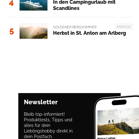
4
In den Campingurlaub mit
Scandlines
ANZEIGE
GOLDENER BERGSOMMER
5
Herbst in St. Anton am Arlberg
Newsletter
Bleib top-informiert!
Produkttests, Tipps und
alles für dein
Lieblingshobby direkt in
dein Postfach.