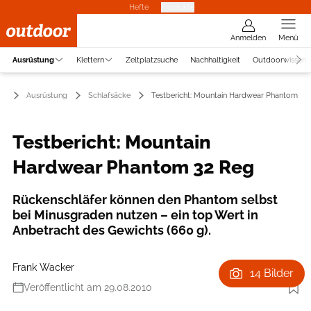
Hefte
Produkte
Anmelden
Menü
Ausrüstung
Klettern
Zeltplatzsuche
Nachhaltigkeit
Outdoorwissen
Ausrüstung
Schlafsäcke
Testbericht: Mountain Hardwear Phantom 32
Testbericht: Mountain
Hardwear Phantom 32 Reg
Rücken­schläfer können den Phantom selbst
bei Minusgraden nutzen – ein top Wert in
Anbetracht des Gewichts (660 g).
Frank Wacker
14 Bilder
Veröffentlicht am 29.08.2010