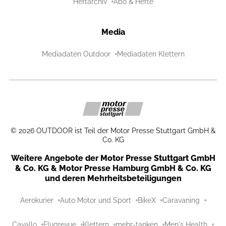
Heftarchiv
Abo & Hefte
Media
Mediadaten Outdoor
Mediadaten Klettern
©
2026
OUTDOOR ist Teil der Motor Presse Stuttgart GmbH &
Co. KG
Weitere Angebote der Motor Presse Stuttgart GmbH
& Co. KG & Motor Presse Hamburg GmbH & Co. KG
und deren Mehrheitsbeteiligungen
Aerokurier
Auto Motor und Sport
BikeX
Caravaning
Cavallo
Flugrevue
Klettern
mehr-tanken
Men's Health