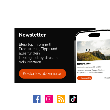
Newsletter
Bleib top-informiert!
Produkttests, Tipps und
alles für dein
Lieblingshobby direkt in
dein Postfach.
Kostenlos abonnieren