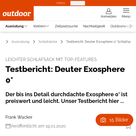
Hefte
Produkte
Anmelden
Menü
Ausrüstung
Klettern
Zeltplatzsuche
Nachhaltigkeit
Outdoorwissen
Ausrüstung
Schlafsäcke
Testbericht: Deuter Exosphere 0° Schlafsack
LEICHTER SCHLAFSACK MIT TOP-FEATURES
Testbericht: Deuter Exosphere
0°
Der bis ins Detail durchdachte Exosphere 0° ist
preiswert und leicht. Unser Testbericht hier ...
Frank Wacker
15 Bilder
Veröffentlicht am 19.01.2020
Foto: Deuter