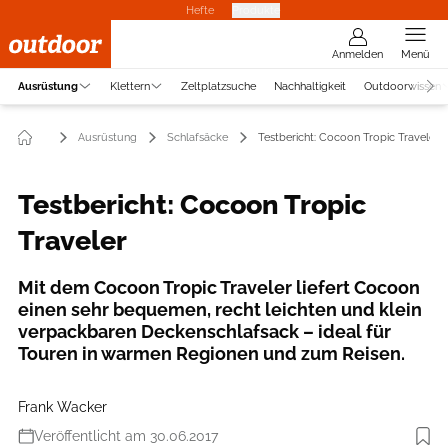
Hefte
Produkte
Anmelden
Menü
Ausrüstung
Klettern
Zeltplatzsuche
Nachhaltigkeit
Outdoorwissen
Ausrüstung
Schlafsäcke
Testbericht: Cocoon Tropic Traveler
Testbericht: Cocoon Tropic
Traveler
Mit dem Cocoon Tropic Traveler liefert Cocoon
einen sehr bequemen, recht leichten und klein
verpackbaren Deckenschlafsack – ideal für
Touren in warmen Regionen und zum Reisen.
Frank Wacker
Veröffentlicht am 30.06.2017
Foto: Benjamin Hahn