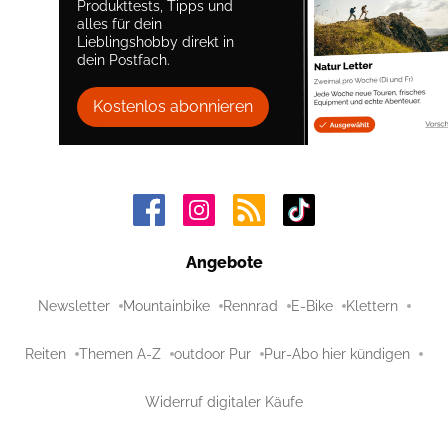
Produkttests, Tipps und
alles für dein
Lieblingshobby direkt in
dein Postfach.
Kostenlos abonnieren
Angebote
Newsletter
Mountainbike
Rennrad
E-Bike
Klettern
Reiten
Themen A-Z
outdoor Pur
Pur-Abo hier kündigen
Widerruf digitaler Käufe