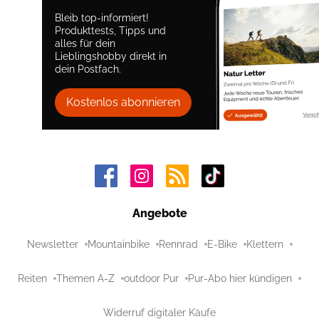
Bleib top-informiert!
Produkttests, Tipps und
alles für dein
Lieblingshobby direkt in
dein Postfach.
Kostenlos abonnieren
Angebote
Newsletter
Mountainbike
Rennrad
E-Bike
Klettern
Reiten
Themen A-Z
outdoor Pur
Pur-Abo hier kündigen
Widerruf digitaler Käufe