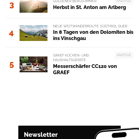
ANZEIGE
GOLDENER BERGSOMMER
3
Herbst in St. Anton am Arlberg
NEUE WEITWANDERROUTE: SÜDTIROL QUER
4
In 8 Tagen von den Dolomiten bis
ins Vinschgau
ANZEIGE
GRAEF KÜCHEN- UND
HAUSHALTSGERÄTE
5
Messerschärfer CC120 von
GRAEF
Newsletter