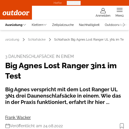
Hefte
Produkte
Anmelden
Menü
Ausrüstung
Klettern
Zeltplatzsuche
Nachhaltigkeit
Outdoorwissen
Ausrüstung
Schlafsäcke
Schlafsack Big Agnes Lost Ranger UL 3N1 im Test
3 DAUNENSCHLAFSÄCKE IN EINEM
Big Agnes Lost Ranger 3in1 im
Test
Big Agnes verspricht mit dem Lost Ranger UL
3N1 drei Daunenschlafsäcke in einem. Wie das
in der Praxis funktioniert, erfahrt ihr hier ...
Frank Wacker
Veröffentlicht am 24.08.2022
Foto: Big Agnes