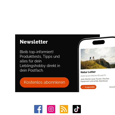
Newsletter
Bleib top-informiert!
Produkttests, Tipps und
alles für dein
Lieblingshobby direkt in
dein Postfach.
Kostenlos abonnieren