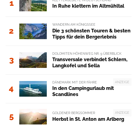
1
In Ruhe klettern im Altmühltal
WANDERN AM KÖNIGSSEE
2
Die 3 schönsten Touren & besten
Tipps für dein Bergerlebnis
DOLOMITEN HÖHENWEG NR. 9 ÜBERBLICK
3
Transversale verbindet Schlern,
Langkofel und Sella
ANZEIGE
DÄNEMARK MIT DER FÄHRE
4
In den Campingurlaub mit
Scandlines
ANZEIGE
GOLDENER BERGSOMMER
5
Herbst in St. Anton am Arlberg