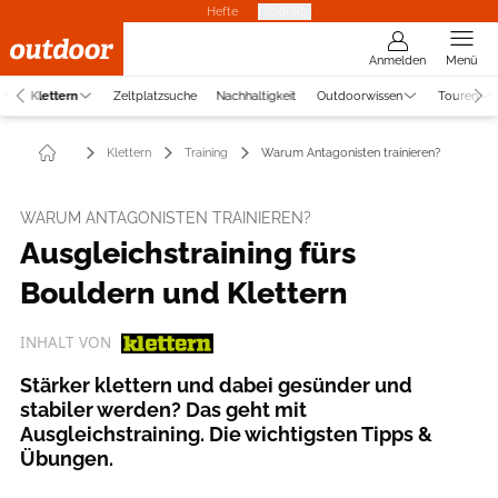
Hefte
Produkte
Anmelden
Menü
Klettern
Zeltplatzsuche
Nachhaltigkeit
Outdoorwissen
Touren
Klettern
Training
Warum Antagonisten trainieren?
WARUM ANTAGONISTEN TRAINIEREN?
Ausgleichstraining fürs
Bouldern und Klettern
INHALT VON
Stärker klettern und dabei gesünder und
stabiler werden? Das geht mit
Ausgleichstraining. Die wichtigsten Tipps &
Übungen.