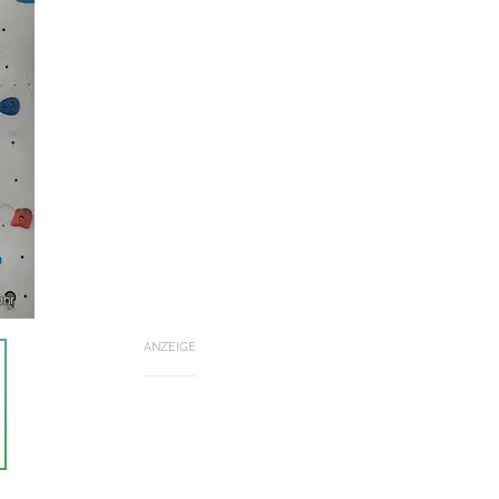
öhr
ANZEIGE