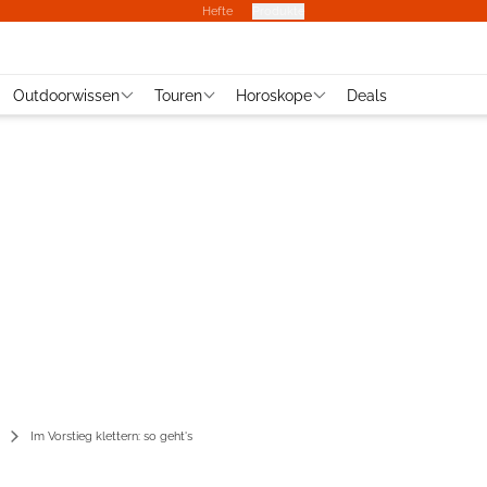
Hefte
Produkte
Outdoorwissen
Touren
Horoskope
Deals
Im Vorstieg klettern: so geht's