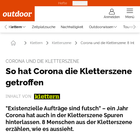
Hefte
Produkte
Anmelden
Menü
Klettern
Zeltplatzsuche
Nachhaltigkeit
Outdoorwissen
Touren
Klettern
Kletterszene
Corona und die Kletterszene: 8 Interv
CORONA UND DIE KLETTERSZENE
So hat Corona die Kletterszene
getroffen
INHALT VON
"Existenzielle Aufträge sind futsch" – ein Jahr
Corona hat auch in der Kletterszene Spuren
hinterlassen. 8 Menschen aus der Kletterszene
erzählen, wie es aussieht.