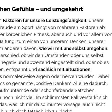
en Gefühle – und umgekehrt
en
Faktoren für unsere Leistungsfähigkeit
, unsere
Freude am Sport hängt von mehreren Faktoren ab:
er körperlichen Fitness, aber auch und vor allem vo
Haltung: zum einen von unserem Denken, unserer
um anderen davon,
wie wir mit uns selbst umgehen
.
erschied, ob wir den Umständen oder uns selbst
 negativ und abwertend eingestellt sind, oder ob es
sen, entspannt und
sachlich mit Situationen
ns normalerweise ärgern oder nerven würden. Dabei
ms so genannte „positive Denken“: Alleine dadurch,
, aufmunternde oder schönfärbende Sätzchen
 noch nicht viel. Im schlimmsten Fall verstärkt sich
 das, was ich mir da so munter vorsage, auch nicht
in ich doch tatsächlich zu blöd?“