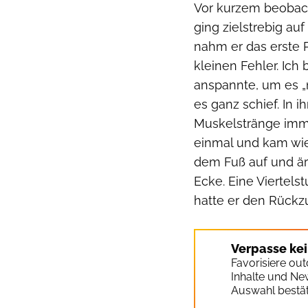
Vor kurzem beobach
ging zielstrebig au
nahm er das erste 
kleinen Fehler. Ich
anspannte, um es „
es ganz schief. In 
Muskelstränge imme
einmal und kam wie
dem Fuß auf und är
Ecke. Eine Viertelst
hatte er den Rückz
Verpasse ke
Favorisiere ou
Inhalte und Ne
Auswahl bestät