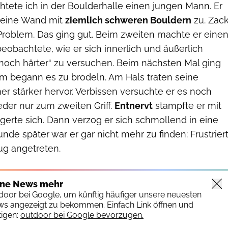
tete ich in der Boulderhalle einen jungen Mann. Er
f eine Wand mit
ziemlich schweren Bouldern
zu. Zack
Problem. Das ging gut. Beim zweiten machte er eine
 beobachtete, wie er sich innerlich und äußerlich
noch härter“ zu versuchen. Beim nächsten Mal ging
ihm begann es zu brodeln. Am Hals traten seine
r stärker hervor. Verbissen versuchte er es noch
der nur zum zweiten Griff.
Entnervt
stampfte er mit
gerte sich. Dann verzog er sich schmollend in eine
unde später war er gar nicht mehr zu finden: Frustrier
ug angetreten.
ine News mehr
tdoor bei Google, um künftig häufiger unsere neuesten
ws angezeigt zu bekommen. Einfach Link öffnen und
igen:
outdoor bei Google bevorzugen.