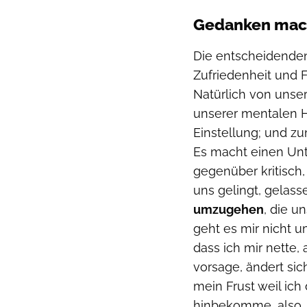
Gedanken mach
Die entscheidend
Zufriedenheit und 
Natürlich von unser
unserer mentalen 
Einstellung; und z
Es macht einen Unt
gegenüber kritisch,
uns gelingt, gelas
umzugehen
, die u
geht es mir nicht u
dass ich mir nette
vorsage, ändert sich
mein Frust weil ich
hinbekomme, also „b