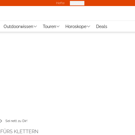
Hefte
Produkte
Outdoorwissen
Touren
Horoskope
Deals
Sei nett zu Dir!
 FÜRS KLETTERN