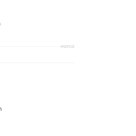
a
ANZEIGE
,
n