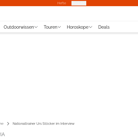
Hefte
Produkte
Outdoorwissen
Touren
Horoskope
Deals
ene
Nationaltrainer Urs Stöcker im Interview
IA