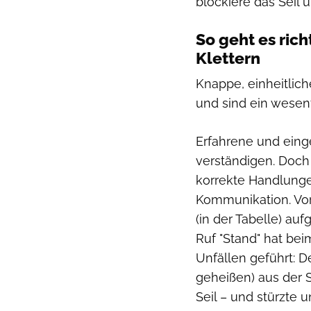
blockiere das Seil
So geht es ric
Klettern
Knappe, einheitli
und sind ein wesent
Erfahrene und eing
verständigen. Doch 
korrekte Handlungen
Kommunikation. Vor 
(in der Tabelle) a
Ruf "Stand" hat be
Unfällen geführt: D
geheißen) aus der 
Seil – und stürzte