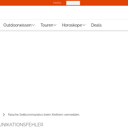
Hefte
Produkte
Outdoorwissen
Touren
Horoskope
Deals
Falsche Seilkommandos beim Klettern vermeiden
UNIKATIONSFEHLER