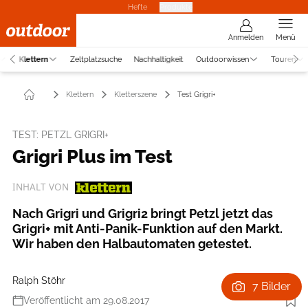
Hefte
Produkte
Anmelden
Menü
Klettern
Zeltplatzsuche
Nachhaltigkeit
Outdoorwissen
Touren
Klettern
Kletterszene
Test Grigri+
TEST: PETZL GRIGRI+
Grigri Plus im Test
INHALT VON
Nach Grigri und Grigri2 bringt Petzl jetzt das
Grigri+ mit Anti-Panik-Funktion auf den Markt.
Wir haben den Halbautomaten getestet.
Ralph Stöhr
7 Bilder
Veröffentlicht am 29.08.2017
Foto: Ralph Stöhr