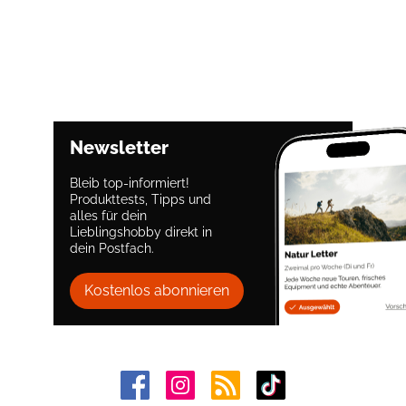
Newsletter
Bleib top-informiert!
Produkttests, Tipps und
alles für dein
Lieblingshobby direkt in
dein Postfach.
Kostenlos abonnieren