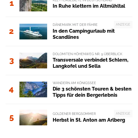
1
In Ruhe klettern im Altmühltal
ANZEIGE
DÄNEMARK MIT DER FÄHRE
2
In den Campingurlaub mit
Scandlines
DOLOMITEN HÖHENWEG NR. 9 ÜBERBLICK
3
Transversale verbindet Schlern,
Langkofel und Sella
WANDERN AM KÖNIGSSEE
4
Die 3 schönsten Touren & besten
Tipps für dein Bergerlebnis
ANZEIGE
GOLDENER BERGSOMMER
5
Herbst in St. Anton am Arlberg