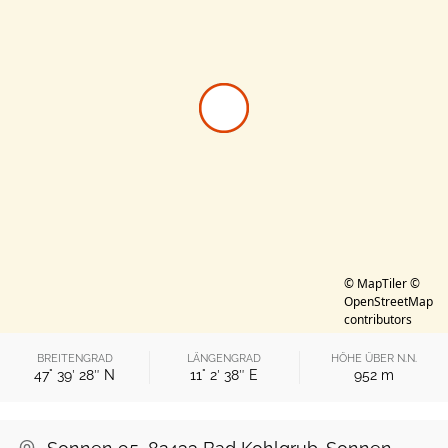
© MapTiler
©
OpenStreetMap
contributors
BREITENGRAD
LÄNGENGRAD
HÖHE ÜBER N.N.
47° 39′ 28″ N
11° 2′ 38″ E
952
m