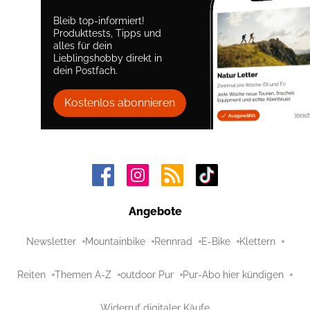
Bleib top-informiert!
Produkttests, Tipps und
alles für dein
Lieblingshobby direkt in
dein Postfach.
Kostenlos abonnieren
Angebote
Newsletter
Mountainbike
Rennrad
E-Bike
Klettern
Reiten
Themen A-Z
outdoor Pur
Pur-Abo hier kündigen
Widerruf digitaler Käufe