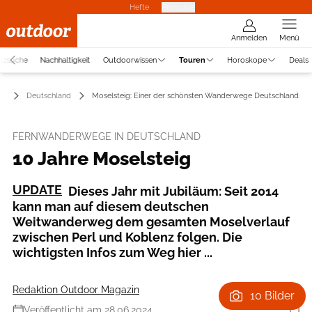
Hefte
Produkte
Anmelden
Menü
atzsuche
Nachhaltigkeit
Outdoorwissen
Touren
Horoskope
Deals
en
Deutschland
Moselsteig: Einer der schönsten Wanderwege Deutschlands?
FERNWANDERWEGE IN DEUTSCHLAND
10 Jahre Moselsteig
UPDATE
Dieses Jahr mit Jubiläum: Seit 2014
kann man auf diesem deutschen
Weitwanderweg dem gesamten Moselverlauf
zwischen Perl und Koblenz folgen. Die
wichtigsten Infos zum Weg hier ...
Redaktion Outdoor Magazin
10 Bilder
Veröffentlicht am 28.06.2024