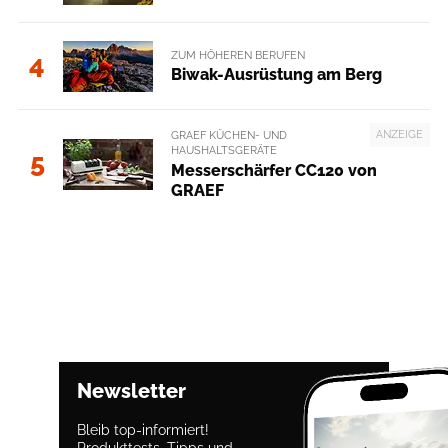
ZUM HÖHEREN BERUFEN
4
Biwak-Ausrüstung am Berg
ANZEIGE
GRAEF KÜCHEN- UND
HAUSHALTSGERÄTE
5
Messerschärfer CC120 von
GRAEF
Newsletter
Bleib top-informiert!
Produkttests, Tipps und