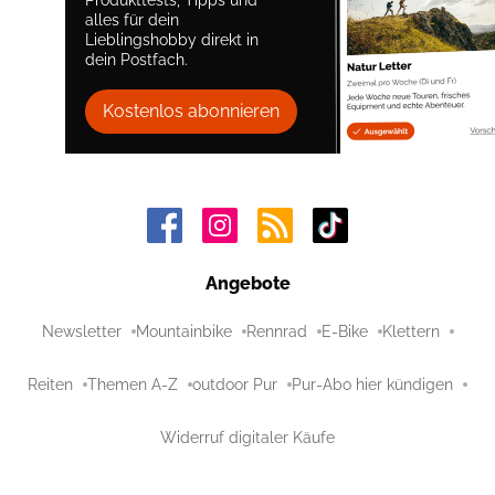
alles für dein
Lieblingshobby direkt in
dein Postfach.
Kostenlos abonnieren
Angebote
Newsletter
Mountainbike
Rennrad
E-Bike
Klettern
Reiten
Themen A-Z
outdoor Pur
Pur-Abo hier kündigen
Widerruf digitaler Käufe