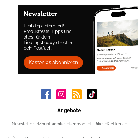
Newsletter
Bleib top-informiert!
Produkttests, Tipps und
alles für dein
Lieblingshobby direkt in
dein Postfach.
Kostenlos abonnieren
Angebote
Newsletter
Mountainbike
Rennrad
E-Bike
Klettern