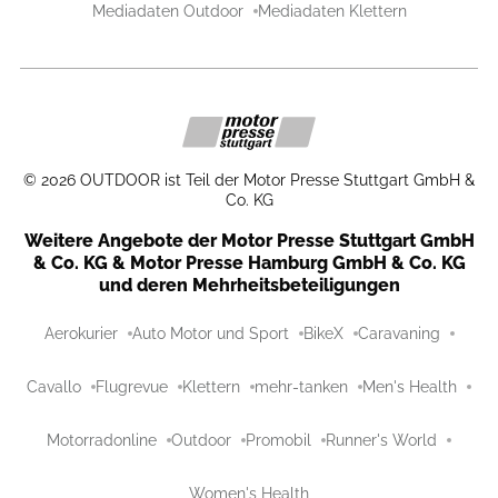
Mediadaten Outdoor
Mediadaten Klettern
©
2026
OUTDOOR ist Teil der Motor Presse Stuttgart GmbH &
Co. KG
Weitere Angebote der Motor Presse Stuttgart GmbH
& Co. KG & Motor Presse Hamburg GmbH & Co. KG
und deren Mehrheitsbeteiligungen
Aerokurier
Auto Motor und Sport
BikeX
Caravaning
Cavallo
Flugrevue
Klettern
mehr-tanken
Men's Health
Motorradonline
Outdoor
Promobil
Runner's World
Women's Health