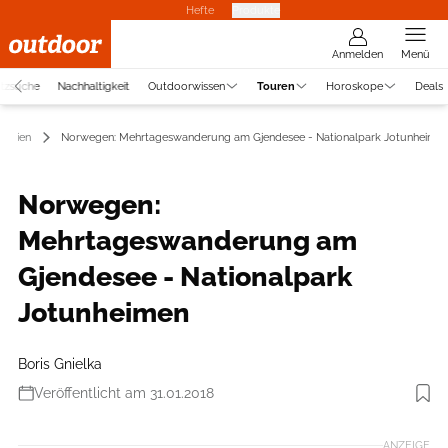
Hefte
Produkte
Anmelden
Menü
atzsuche
Nachhaltigkeit
Outdoorwissen
Touren
Horoskope
Deals
navien
Norwegen: Mehrtageswanderung am Gjendesee - Nationalpark Jotunheime
Norwegen:
Mehrtageswanderung am
Gjendesee - Nationalpark
Jotunheimen
Boris Gnielka
Veröffentlicht am 31.01.2018
ANZEIGE