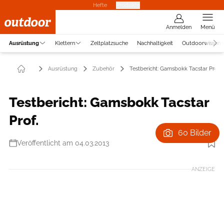
Hefte
Produkte
Anmelden
Menü
Ausrüstung
Klettern
Zeltplatzsuche
Nachhaltigkeit
Outdoorwissen
Ausrüstung
Zubehör
Testbericht: Gamsbokk Tacstar Prof.
Testbericht: Gamsbokk Tacstar
Prof.
60 Bilder
Veröffentlicht am 04.03.2013
Foto: Hersteller
ANZEIGE