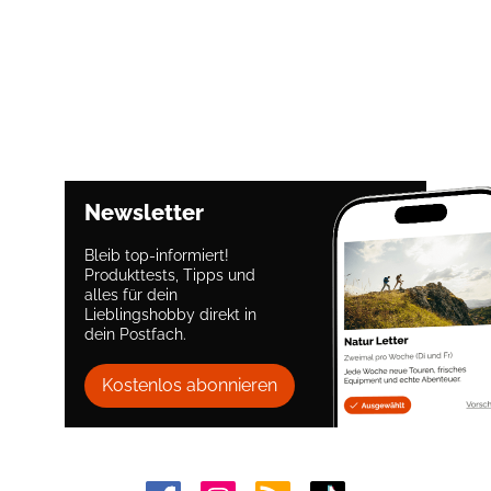
Newsletter
Bleib top-informiert!
Produkttests, Tipps und
alles für dein
Lieblingshobby direkt in
dein Postfach.
Kostenlos abonnieren