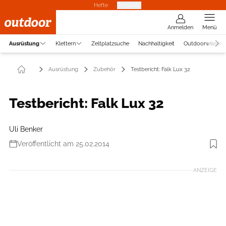
Hefte
Produkte
Anmelden
Menü
Ausrüstung
Klettern
Zeltplatzsuche
Nachhaltigkeit
Outdoorwissen
Ausrüstung
Zubehör
Testbericht: Falk Lux 32
Testbericht: Falk Lux 32
Uli Benker
Veröffentlicht am 25.02.2014
Foto: Falk
ANZEIGE