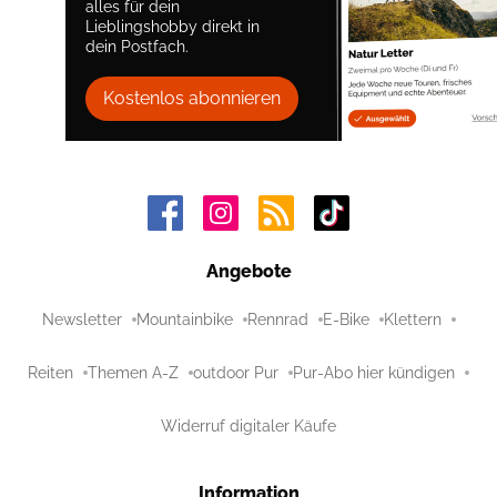
alles für dein
Lieblingshobby direkt in
dein Postfach.
Kostenlos abonnieren
Angebote
Newsletter
Mountainbike
Rennrad
E-Bike
Klettern
Reiten
Themen A-Z
outdoor Pur
Pur-Abo hier kündigen
Widerruf digitaler Käufe
Information