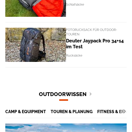
Schlafsäcke
FOTORUCKSACK FÜR OUTDOOR-
TOUREN
Deuter Jaypack Pro 34+14
im Test
Rucksäcke
OUTDOORWISSEN
CAMP & EQUIPMENT
TOUREN & PLANUNG
FITNESS & ERN