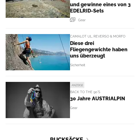
und gewinne eines von 3
EDELRID-Sets
Gear
CAMALOT UL, REVERSO & MORFO
Diese drei
Fliegengewichte haben
uns überzeugt
Sicherheit
ANZEIGE
BACK TO THE 90´S
30 Jahre AUSTRIALPIN
Gear
RUCKSÄCKE