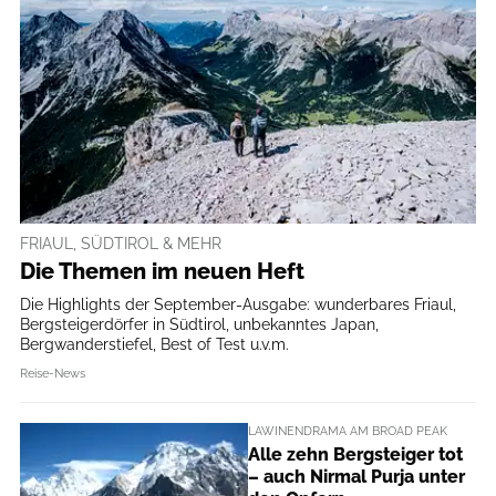
FRIAUL, SÜDTIROL & MEHR
Die Themen im neuen Heft
Die Highlights der September-Ausgabe: wunderbares Friaul,
Bergsteigerdörfer in Südtirol, unbekanntes Japan,
Bergwanderstiefel, Best of Test u.v.m.
Reise-News
LAWINENDRAMA AM BROAD PEAK
Alle zehn Bergsteiger tot
– auch Nirmal Purja unter