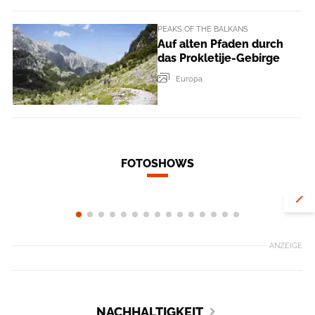
PEAKS OF THE BALKANS
Auf alten Pfaden durch
das Prokletije-Gebirge
Europa
FOTOSHOWS
In den Campi
In Ruhe klettern im Altmühltal
Scandlines
ANZEIGE
NACHHALTIGKEIT