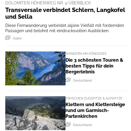
DOLOMITEN HÖHENWEG NR. 9 ÜBERBLICK
Transversale verbindet Schlern, Langkofel
und Sella
Diese Fernwanderung verbindet alpine Vielfalt mit fordernden
Passagen und belohnt mit eindrucksvollen Ausblicken.
Italien
WANDERN AM KÖNIGSSEE
Die 3 schönsten Touren &
besten Tipps für dein
Bergerlebnis
Deutschland
ZWISCHEN ZUGSPITZE & ALPSPITZE
Klettern und Klettersteige
rund um Garmisch-
Partenkirchen
Deutschland