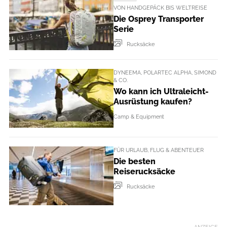
VON HANDGEPÄCK BIS WELTREISE
Die Osprey Transporter
Serie
Rucksäcke
DYNEEMA, POLARTEC ALPHA, SIMOND
& CO.
Wo kann ich Ultraleicht-
Ausrüstung kaufen?
Camp & Equipment
FÜR URLAUB, FLUG & ABENTEUER
Die besten
Reiserucksäcke
Rucksäcke