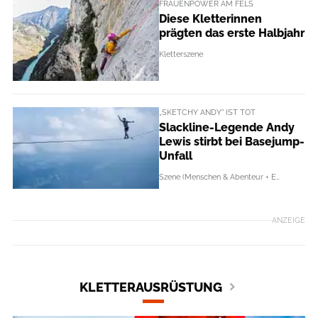
FRAUENPOWER AM FELS
Diese Kletterinnen
prägten das erste Halbjahr
Kletterszene
„SKETCHY ANDY“ IST TOT
Slackline-Legende Andy
Lewis stirbt bei Basejump-
Unfall
Szene (Menschen & Abenteur + Events)
ANZEIGE
KLETTERAUSRÜSTUNG