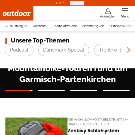
Hefte
Produkte
Anmelden
Menü
Ausrüstung
Klettern
Zeltplatzsuche
Nachhaltigkeit
Outdoorwissen
Unsere Top-Themen
Podcast
Dänemark-Special
Trentino-Specia
FRIAUL, SÜDTIROL & MEHR
Die Themen im neuen Heft
DIE WOHL KOMFORTABELSTE ART UM
DRAUSSEN ZU SCHLAFEN
Zenbivy Schlafsystem