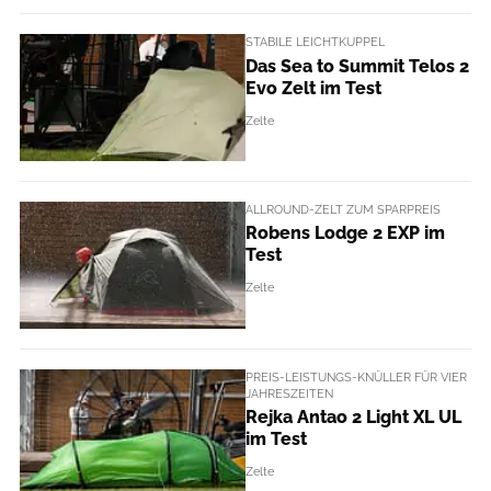
STABILE LEICHTKUPPEL
Das Sea to Summit Telos 2
Evo Zelt im Test
Zelte
ALLROUND-ZELT ZUM SPARPREIS
Robens Lodge 2 EXP im
Test
Zelte
PREIS-LEISTUNGS-KNÜLLER FÜR VIER
JAHRESZEITEN
Rejka Antao 2 Light XL UL
im Test
Zelte