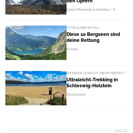
den Opfern
Szene (Menschen & Abenteur + Events)
HITZEALARM IM TAL?
Diese 10 Bergseen sind
deine Rettung
Europa
WENIGER GEWICHT, MEHR FREIHEIT
Ultraleicht-Trekking in
Schleswig-Holstein
Deutschland
ANZEIGE