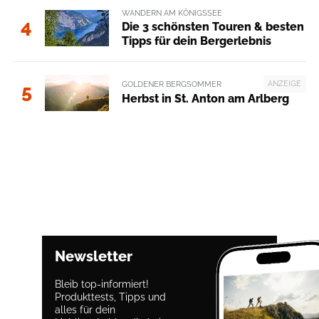
WANDERN AM KÖNIGSSEE
4
Die 3 schönsten Touren & besten
Tipps für dein Bergerlebnis
ANZEIGE
GOLDENER BERGSOMMER
5
Herbst in St. Anton am Arlberg
Newsletter
Bleib top-informiert!
Produkttests, Tipps und
alles für dein