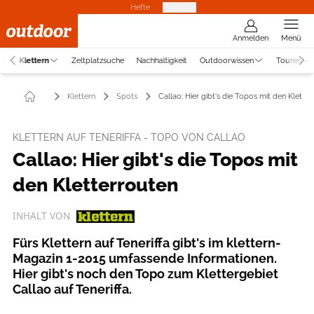
Hefte
Produkte
Anmelden
Menü
Klettern
Zeltplatzsuche
Nachhaltigkeit
Outdoorwissen
Touren
Klettern
Spots
Callao: Hier gibt's die Topos mit den Klette
KLETTERN AUF TENERIFFA - TOPO VON CALLAO
Callao: Hier gibt's die Topos mit
den Kletterrouten
INHALT VON
Fürs Klettern auf Teneriffa gibt's im klettern-
Magazin 1-2015 umfassende Informationen.
Hier gibt's noch den Topo zum Klettergebiet
Callao auf Teneriffa.