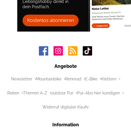
Lieblingshobby direkt in
dein Postfach.
Kostenlos abonnieren
Angebote
Newsletter
Mountainbike
Rennrad
E-Bike
Klettern
Reiten
Themen A-Z
outdoor Pur
Pur-Abo hier kündigen
Widerruf digitaler Käufe
Information