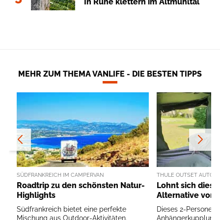
In Ruhe klettern im Altmühltal
MEHR ZUM THEMA VANLIFE - DIE BESTEN TIPPS
SÜDFRANKREICH IM CAMPERVAN
THULE OUTSET AUTOZE
Roadtrip zu den schönsten Natur-
Lohnt sich diese
Highlights
Alternative von 
Südfrankreich bietet eine perfekte
Dieses 2-Personen-Z
Mischung aus Outdoor-Aktivitäten.
Anhängerkupplung tr