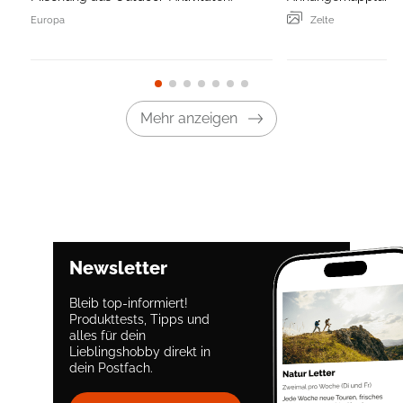
Europa
Zelte
Mehr anzeigen
Newsletter
Bleib top-informiert!
Produkttests, Tipps und
alles für dein
Lieblingshobby direkt in
dein Postfach.