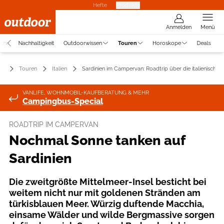
Hefte
Produkte
Anmelden
Menü
uche
Nachhaltigkeit
Outdoorwissen
Touren
Horoskope
Deals
Touren
Italien
Sardinien im Campervan: Roadtrip über die italienische I
VANLIFE, WOHNMOBIL-KAUFBERATUNG & MEHR
Campingbus-Special
ROADTRIP IM CAMPERVAN
Nochmal Sonne tanken auf
Sardinien
Die zweitgrößte Mittelmeer-Insel besticht bei
weitem nicht nur mit goldenen Stränden am
türkisblauen Meer. Würzig duftende Macchia,
einsame Wälder und wilde Bergmassive sorgen