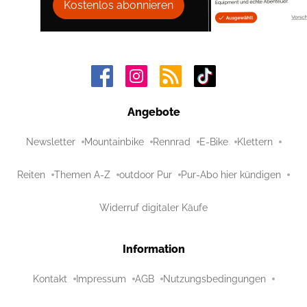
Kostenlos abonnieren
Angebote
Newsletter
Mountainbike
Rennrad
E-Bike
Klettern
Reiten
Themen A-Z
outdoor Pur
Pur-Abo hier kündigen
Widerruf digitaler Käufe
Information
Kontakt
Impressum
AGB
Nutzungsbedingungen